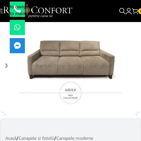
Skip to navigation
Skip to main content
Acasă
/
Canapele si fotolii
/
Canapele moderne