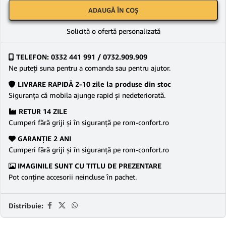
ADAUGĂ ÎN COȘ
Solicită o ofertă personalizată
TELEFON: 0332 441 991 / 0732.909.909
Ne puteţi suna pentru a comanda sau pentru ajutor.
LIVRARE RAPIDĂ 2-10 zile la produse din stoc
Siguranţa că mobila ajunge rapid şi nedeteriorată.
RETUR 14 ZILE
Cumperi fără griji şi în siguranţă pe rom-confort.ro
GARANŢIE 2 ANI
Cumperi fără griji şi în siguranţă pe rom-confort.ro
IMAGINILE SUNT CU TITLU DE PREZENTARE
Pot conține accesorii neincluse în pachet.
Distribuie: