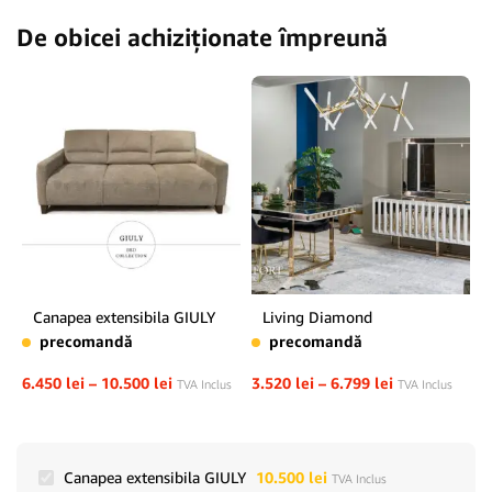
De obicei achiziționate împreună
Canapea extensibila GIULY
Living Diamond
precomandă
precomandă
6.450
lei
–
10.500
lei
3.520
lei
–
6.799
lei
TVA Inclus
TVA Inclus
Canapea extensibila GIULY
10.500
lei
TVA Inclus