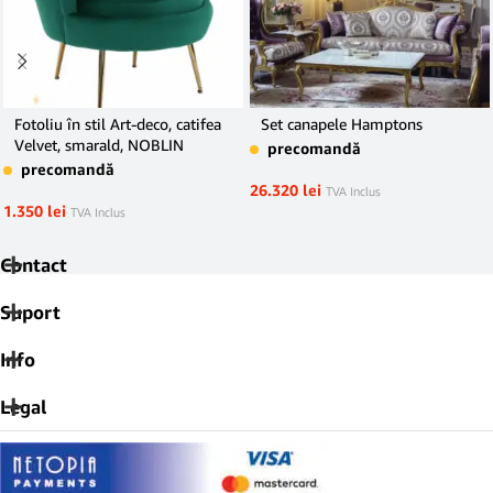
Fotoliu în stil Art-deco, catifea
Set canapele Hamptons
Velvet, smarald, NOBLIN
precomandă
precomandă
26.320
lei
TVA Inclus
1.350
lei
TVA Inclus
Contact
Suport
Info
Legal