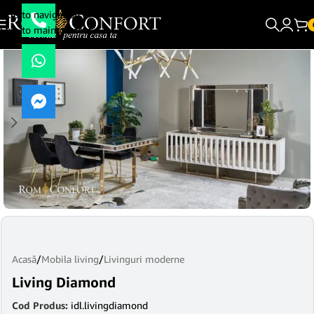
Skip to navigation
Skip to main content
Acasă
/
Mobila living
/
Livinguri moderne
Living Diamond
Cod Produs:
idl.livingdiamond