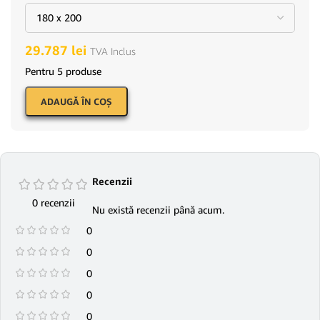
29.787
lei
TVA Inclus
Pentru 5 produse
ADAUGĂ ÎN COŞ
Recenzii
0 recenzii
Nu există recenzii până acum.
0
0
0
0
0