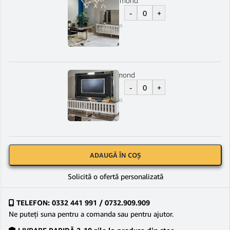
Set 6 scaune Diamond
-
+
3.520
lei
TVA Inclus
Comoda TV Diamond
-
+
5.399
lei
TVA Inclus
ADAUGĂ ÎN COȘ
Solicită o ofertă personalizată
TELEFON: 0332 441 991 / 0732.909.909
Ne puteţi suna pentru a comanda sau pentru ajutor.