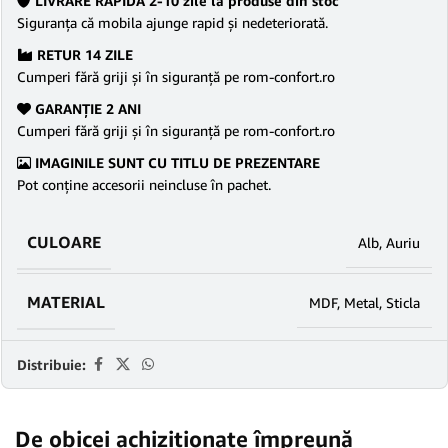
LIVRARE RAPIDĂ 2-10 zile la produse din stoc
Siguranţa că mobila ajunge rapid şi nedeteriorată.
RETUR 14 ZILE
Cumperi fără griji şi în siguranţă pe rom-confort.ro
GARANŢIE 2 ANI
Cumperi fără griji şi în siguranţă pe rom-confort.ro
IMAGINILE SUNT CU TITLU DE PREZENTARE
Pot conține accesorii neincluse în pachet.
CULOARE
Alb
,
Auriu
MATERIAL
MDF
,
Metal
,
Sticla
Distribuie:
De obicei achiziționate împreună