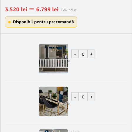
–
3.520
lei
6.799
lei
TVA Inclus
Disponibil pentru precomandă
Bufet Diamond
-
+
6.799
lei
TVA Inclus
Masa Diamond
-
+
3.649
lei
TVA Inclus