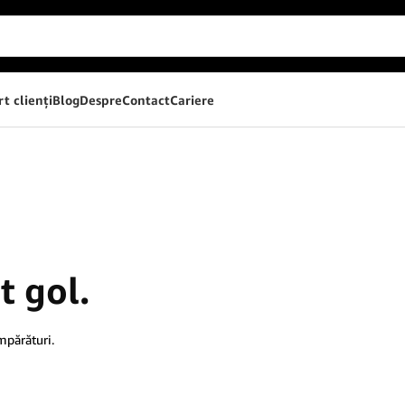
t clienţi
Blog
Despre
Contact
Cariere
t gol.
mpărături.