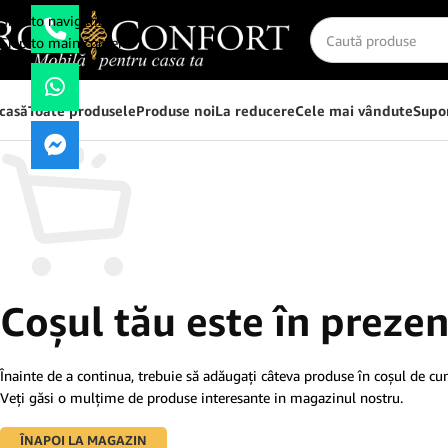
Skip to navigation
Skip to main content
casă
Toate produsele
Produse noi
La reducere
Cele mai vândute
Supor
Coșul tău este în prezen
Înainte de a continua, trebuie să adăugați câteva produse în coșul de cu
Veți găsi o mulțime de produse interesante in magazinul nostru.
ÎNAPOI LA MAGAZIN