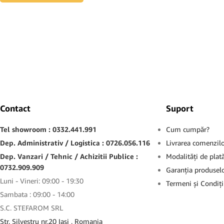
Contact
Suport
Tel showroom : 0332.441.991
Cum cumpăr?
Dep. Administrativ / Logistica : 0726.056.116
Livrarea comenzil
Dep. Vanzari / Tehnic / Achizitii Publice :
Modalităţi de plat
0732.909.909
Garanţia produsel
Luni - Vineri: 09:00 - 19:30
Termeni şi Condiţi
Sambata : 09:00 - 14:00
S.C. STEFAROM SRL
Str. Silvestru nr.20 Iaşi , Romania