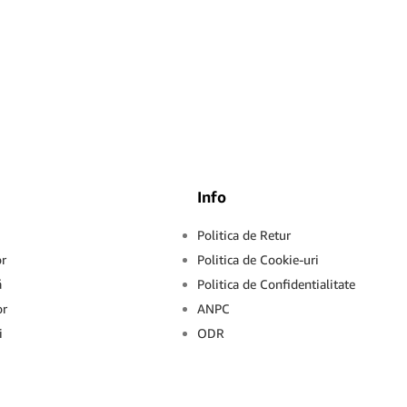
Info
Politica de Retur
or
Politica de Cookie-uri
ă
Politica de Confidentialitate
or
ANPC
i
ODR