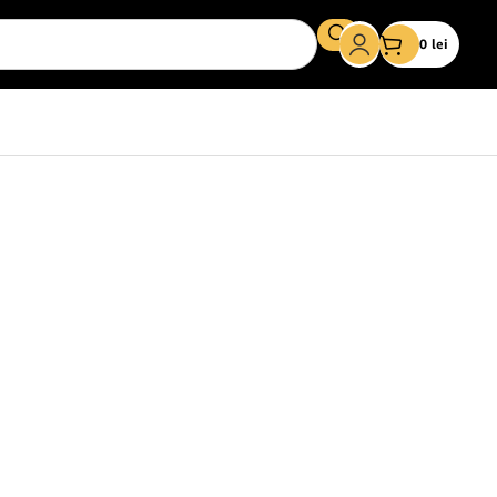
0
lei