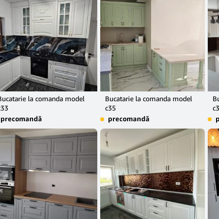
Bucatarie la comanda model
Bucatarie la comanda model
B
c33
c35
c
precomandă
precomandă