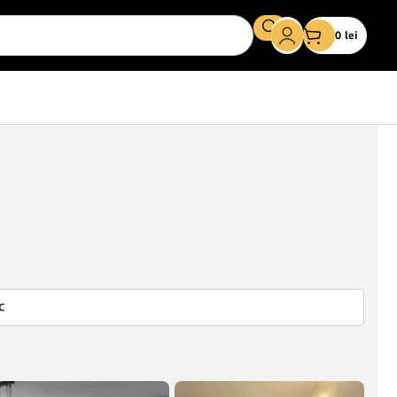
0
lei
C