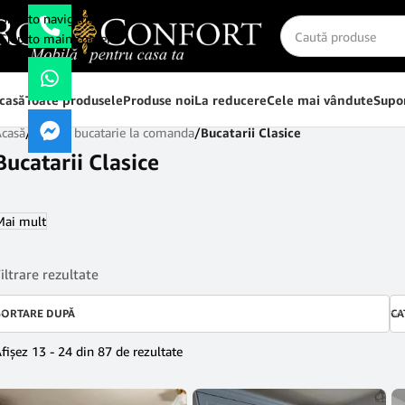
Skip to navigation
Skip to main content
casă
Toate produsele
Produse noi
La reducere
Cele mai vândute
Supor
Acasă
/
Mobila bucatarie la comanda
/
Bucatarii Clasice
Bucatarii Clasice
Mai mult
iltrare rezultate
SORTARE DUPĂ
CA
fișez 25 - 36 din 87 de rezultate