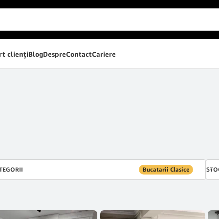
t clienţi
Blog
Despre
Contact
Cariere
TEGORII
Bucatarii Clasice
STO