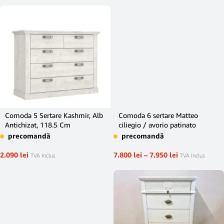
Comoda 5 Sertare Kashmir, Alb
Comoda 6 sertare Matteo
Antichizat, 118.5 Cm
ciliegio / avorio patinato
precomandă
precomandă
2.090
lei
7.800
lei
–
7.950
lei
TVA Inclus
TVA Inclus