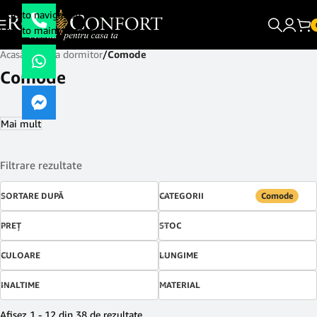
Skip to navigation
Skip to main content
Acasă
/
Mobila dormitor
/
Comode
Comode
Mai mult
Filtrare rezultate
SORTARE DUPĂ
CATEGORII
Comode
PREŢ
STOC
CULOARE
LUNGIME
INALTIME
MATERIAL
Afișez 1 - 12 din 38 de rezultate