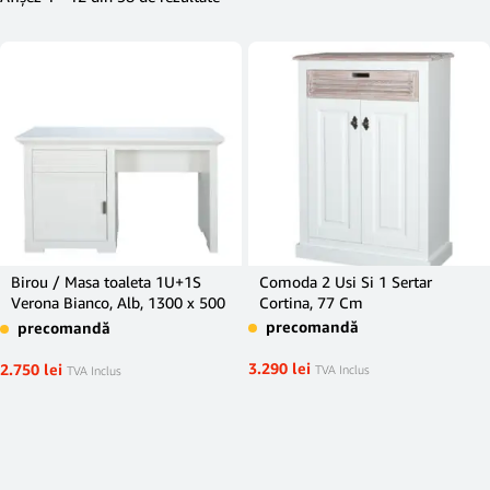
Birou / Masa toaleta 1U+1S
Comoda 2 Usi Si 1 Sertar
Verona Bianco, Alb, 1300 x 500
Cortina, 77 Cm
x 770 mm.
precomandă
precomandă
3.290
lei
2.750
lei
TVA Inclus
TVA Inclus