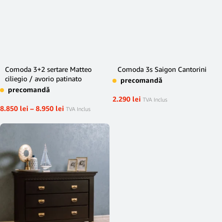
Comoda 3+2 sertare Matteo
Comoda 3s Saigon Cantorini
ciliegio / avorio patinato
precomandă
precomandă
2.290
lei
TVA Inclus
8.850
lei
–
8.950
lei
TVA Inclus