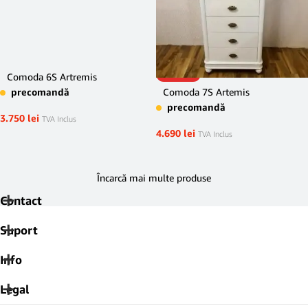
POPULAR
Comoda 6S Artremis
precomandă
Comoda 7S Artemis
precomandă
3.750
lei
TVA Inclus
4.690
lei
TVA Inclus
Încarcă mai multe produse
Contact
Suport
Info
Legal