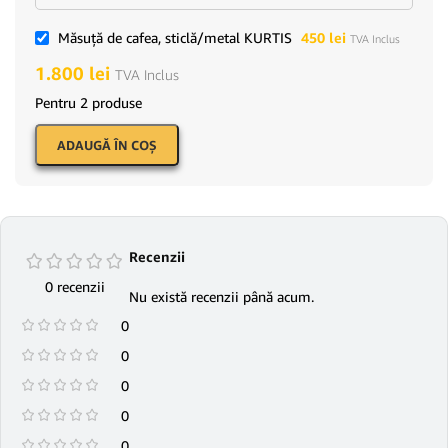
Măsuţă de cafea, sticlă/metal KURTIS
450
lei
TVA Inclus
1.800
lei
TVA Inclus
Pentru 2 produse
ADAUGĂ ÎN COŞ
Recenzii
0 recenzii
Nu există recenzii până acum.
0
0
0
0
0