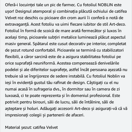
Oferă-i locuinţei tale un pic de farmec. Cu fotoliul NOBLIN este
uşor! Designul atemporal şi combinaţia plăcută ochiului de catifea
Velvet roz deschis cu picioare din crom aurii îi conferă o notă de
extravaganţă. Acest fotoliu va uimi fiecare iubitor de stil Art-deco.
Fotoliul în formă de scoică de mare arată fermecător şi luxos în
acelaşi timp, picioarele subţiri metalice luminează plăcut aspectul
masiv general. Spătarul este cusut decorativ pe interior, completat
de şezut rotund confortabil. Picioarele se termină cu stabilizatori
flexibili, a căror sarcină este de a asigura stabilitatea fotoliui pe
orice suprafaţă neuniformă. Acestea compensează denivelările
podelei şi ale diferitelor suprafeţe, astfel încât persoana aşezată nu
trebuie să se îngrijoreze de sedere instabilă. Cu fotoliul Noblin va
ieşi în evidenţă gustul tău rafinat de design. Câştigaţi cu el nu
numai acasă în sufrageria dvs., în dormitor sau în camera de zi
luxoasă, ci te poate reprezenta şi în domeniul profesional. Este
potrivit pentru birouri, săli de lucru, săli de întâlnire, săli de
aşteptare şi holuri. Adăugaţi accesorii Art-deco şi asiguraţi-vă că vă
impresionaţi colegii şi partenerii de afaceri.
Material şezut: catifea Velvet