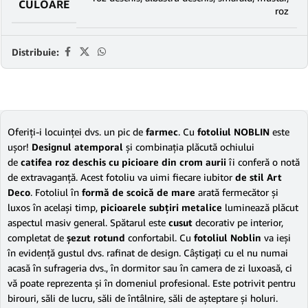
CULOARE
roz
Distribuie:
Oferiţi-i locuinţei dvs. un pic de
farmec
. Cu
fotoliul NOBLIN
este
uşor!
Designul atemporal
şi combinaţia plăcută ochiului
de
catifea roz deschis cu picioare din crom aurii
îi conferă o notă
de extravaganţă. Acest fotoliu va uimi fiecare iubitor
de stil Art
Deco
. Fotoliul în
formă de scoică de mare
arată fermecător şi
luxos în acelaşi timp,
picioarele subţiri metalice
luminează plăcut
aspectul masiv general. Spătarul este
cusut
decorativ pe interior,
completat de
şezut rotund
confortabil. Cu
fotoliul Noblin
va ieşi
în evidenţă gustul dvs. rafinat de design. Câştigaţi cu el nu numai
acasă în sufrageria dvs., în dormitor sau în camera de zi luxoasă, ci
vă poate reprezenta şi în domeniul profesional. Este potrivit pentru
birouri, săli de lucru, săli de întâlnire, săli de aşteptare şi holuri.