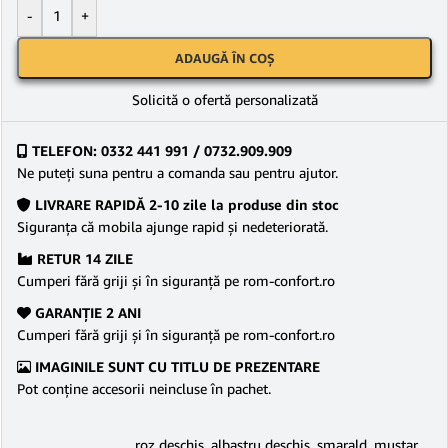
-
+
ADAUGĂ ÎN COȘ
Solicită o ofertă personalizată
TELEFON: 0332 441 991 / 0732.909.909
Ne puteţi suna pentru a comanda sau pentru ajutor.
LIVRARE RAPIDĂ 2-10 zile la produse din stoc
Siguranţa că mobila ajunge rapid şi nedeteriorată.
RETUR 14 ZILE
Cumperi fără griji şi în siguranţă pe rom-confort.ro
GARANŢIE 2 ANI
Cumperi fără griji şi în siguranţă pe rom-confort.ro
IMAGINILE SUNT CU TITLU DE PREZENTARE
Pot conține accesorii neincluse în pachet.
roz deschis
,
albastru deschis
,
smarald
,
mustar
,