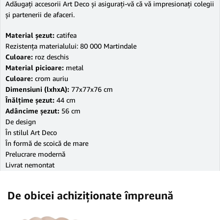
Adăugaţi accesorii Art Deco şi asiguraţi-vă că vă impresionaţi colegii
şi partenerii de afaceri.
Material şezut:
catifea
Rezistenţa materialului: 80 000 Martindale
Culoare:
roz deschis
Material picioare:
metal
Culoare:
crom auriu
Dimensiuni (lxhxA):
77x77x76 cm
Înălţime şezut:
44 cm
Adâncime şezut:
56 cm
De design
În stilul Art Deco
În formă de scoică de mare
Prelucrare modernă
Livrat nemontat
De obicei achiziționate împreună