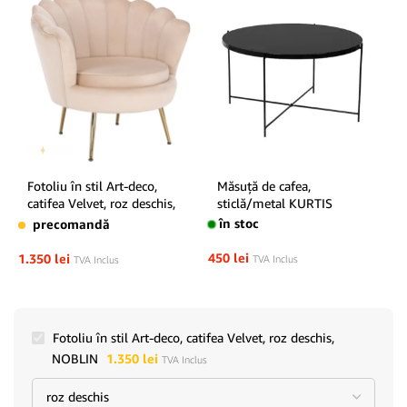
Fotoliu în stil Art-deco,
Măsuţă de cafea,
catifea Velvet, roz deschis,
sticlă/metal KURTIS
NOBLIN
în stoc
precomandă
450
lei
1.350
lei
TVA Inclus
TVA Inclus
Fotoliu în stil Art-deco, catifea Velvet, roz deschis,
NOBLIN
1.350
lei
TVA Inclus