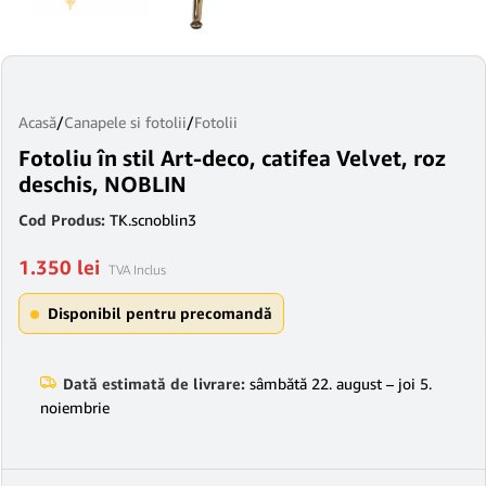
Acasă
/
Canapele si fotolii
/
Fotolii
Fotoliu în stil Art-deco, catifea Velvet, roz
deschis, NOBLIN
Cod Produs:
TK.scnoblin3
1.350
lei
TVA Inclus
Disponibil pentru precomandă
Dată estimată de livrare:
sâmbătă 22. august – joi 5.
noiembrie