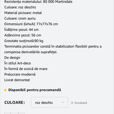
Rezistenţa materialului: 80 000 Martindale
Culoare: roz deschis
Material picioare: metal
Culoare: crom auriu
Dimensiuni (lxhxA): 77x77x76 cm
Înălţime şezut: 44 cm
Adâncime şezut: 56 cm
Greutate susţinută:90 kg
Terminatia picioarelor constă în stabilizatori flexibili pentru a
compensa denivelările suprafeţei.
De design
În stilul Art-deco
În formă de scoică de mare
Prelucrare modernă
Livrat demontat
Disponibil pentru precomandă
CULOARE
Anulează