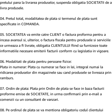
pretului pana la livrarea produselor, suspenda obligatia SOCIETATII de a
livra produsele.
04. Pretul total, modalitatea de plata si termenul de plata sunt
specificate in COMANDA.
05. SOCIETATEA va emite catre CLIENT o factura proforma pentru a
incasa avansul si, ulterior, o factura fiscala pentru produsele si serviciile
ce urmeaza a fi livrate, obligatia CLIENTULUI fiind sa furnizeze toate
informatiile necesare emiterii facturii conform cu legislatia in vigoare.
06. Modalitati de plata pentru persoane fizice:
Plata in numerar: Plata cu numerar se face in lei, integral numai la
ridicarea produselor din magazinele sau cand produsele se livreaza prin
ramburs.
07. Ordin de plata: Plata prin Ordin de plata se face in baza facturii
proforme emise de SOCIETATE, in urma confirmarii prin e-mail a
comenzii cu un consultant de vanzari.
08. Pe ordinul de plata se va mentiona obligatoriu codul clientului