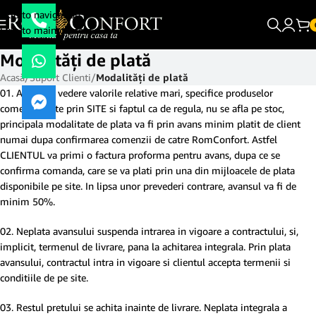
Skip to navigation
Skip to main content
Modalităţi de plată
Acasă
/
Suport Clienti
/
Modalităţi de plată
01. Avand in vedere valorile relative mari, specifice produselor
comercializate prin SITE si faptul ca de regula, nu se afla pe stoc,
principala modalitate de plata va fi prin avans minim platit de client
numai dupa confirmarea comenzii de catre RomConfort. Astfel
CLIENTUL va primi o factura proforma pentru avans, dupa ce se
confirma comanda, care se va plati prin una din mijloacele de plata
disponibile pe site. In lipsa unor prevederi contrare, avansul va fi de
minim 50%.
02. Neplata avansului suspenda intrarea in vigoare a contractului, si,
implicit, termenul de livrare, pana la achitarea integrala. Prin plata
avansului, contractul intra in vigoare si clientul accepta termenii si
conditiile de pe site.
03. Restul pretului se achita inainte de livrare. Neplata integrala a