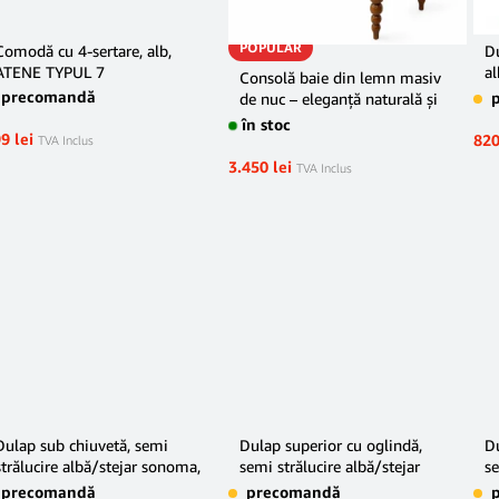
POPULAR
Comodă cu 4-sertare, alb,
D
ATENE TYPUL 7
al
Consolă baie din lemn masiv
s
precomandă
de nuc – eleganță naturală și
funcționalitate
în stoc
99
lei
82
TVA Inclus
3.450
lei
TVA Inclus
Dulap sub chiuvetă, semi
Dulap superior cu oglindă,
Du
strălucire albă/stejar sonoma,
semi strălucire albă/stejar
se
LESSY LI 02
sonoma, LESSY LI 01
L
precomandă
precomandă