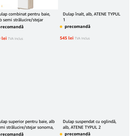
ulap combinat pentru baie,
Dulap înalt, alb, ATENE TYPUL
b semi strălucire/stejar
1
onoma, LESSY LI 05
precomandă
precomandă
545
lei
0
lei
TVA Inclus
TVA Inclus
lap superior pentru baie, alb
Dulap suspendat cu oglindă,
mi strălucire/stejar sonoma,
alb, ATENE TYPUL 2
ESSY LI 04
precomandă
precomandă