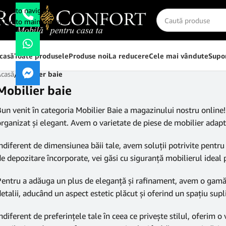
Skip to navigation
Skip to main content
casă
Toate produsele
Produse noi
La reducere
Cele mai vândute
Supor
Acasă
/
Mobilier baie
Mobilier baie
un venit în categoria Mobilier Baie a magazinului nostru online! 
rganizat și elegant. Avem o varietate de piese de mobilier adaptat
ndiferent de dimensiunea băii tale, avem soluții potrivite pentru
e depozitare încorporate, vei găsi cu siguranță mobilierul ideal p
entru a adăuga un plus de eleganță și rafinament, avem o gamă var
etalii, aducând un aspect estetic plăcut și oferind un spațiu su
ndiferent de preferințele tale în ceea ce privește stilul, oferim o va