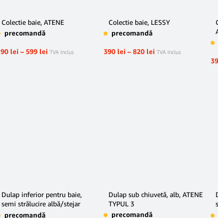
Colectie baie, ATENE
Colectie baie, LESSY
precomandă
precomandă
190
lei
–
599
lei
390
lei
–
820
lei
TVA Inclus
TVA Inclus
3
Dulap inferior pentru baie,
Dulap sub chiuvetă, alb, ATENE
semi strălucire albă/stejar
TYPUL 3
sonoma, LESSY LI 03
precomandă
precomandă