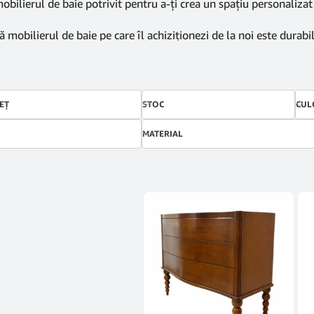
obilierul de baie potrivit pentru a-ți crea un spațiu personalizat 
ă mobilierul de baie pe care îl achiziționezi de la noi este durabil
i și va oferi un spațiu de baie funcțional și estetic plăcut pentru 
a tu să te poți bucura rapid de mobilierul de baie nou și de avant
ire personală desăvârșit.
EŢ
STOC
CUL
MATERIAL