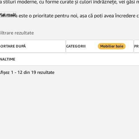
a stiluri moderne, cu forme curate și culori îndrăznețe, vei găsi m
Mai mult
alitatea este o prioritate pentru noi, așa că poți avea încredere c
imp. Investești în mobilă de înaltă calitate, care va rezista uzuri
iltrare rezultate
omanda ta va fi prelucrată cu atenție și livrată prompt, pentru c
aie potrivit și transformă-ți baia într-un loc de relaxare și îngrij
SORTARE DUPĂ
CATEGORII
Mobilier baie
PR
INALTIME
fișez 1 - 12 din 19 rezultate