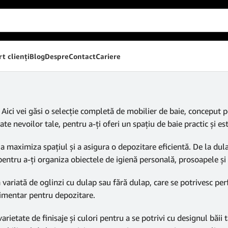
t clienţi
Blog
Despre
Contact
Cariere
Aici vei găsi o selecție completă de mobilier de baie, conceput p
e nevoilor tale, pentru a-ți oferi un spațiu de baie practic și est
 a maximiza spațiul și a asigura o depozitare eficientă. De la dul
entru a-ți organiza obiectele de igienă personală, prosoapele și a
iată de oglinzi cu dulap sau fără dulap, care se potrivesc perfec
plimentar pentru depozitare.
rietate de finisaje și culori pentru a se potrivi cu designul băii tal