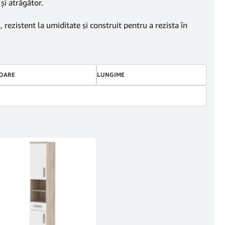
și atrăgător.
, rezistent la umiditate și construit pentru a rezista în
mulți ani de acum încolo.
ajele pe care le aduce în spațiul tău. Alege mobilierul de
OARE
LUNGIME