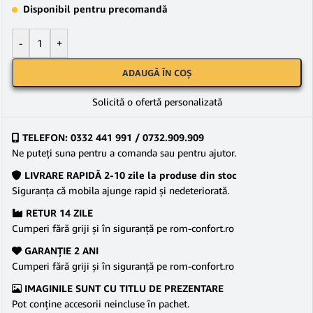
Disponibil pentru precomandă
-
+
ADAUGĂ ÎN COȘ
Solicită o ofertă personalizată
TELEFON: 0332 441 991 / 0732.909.909
Ne puteţi suna pentru a comanda sau pentru ajutor.
LIVRARE RAPIDĂ 2-10 zile la produse din stoc
Siguranţa că mobila ajunge rapid şi nedeteriorată.
RETUR 14 ZILE
Cumperi fără griji şi în siguranţă pe rom-confort.ro
GARANŢIE 2 ANI
Cumperi fără griji şi în siguranţă pe rom-confort.ro
IMAGINILE SUNT CU TITLU DE PREZENTARE
Pot conține accesorii neincluse în pachet.