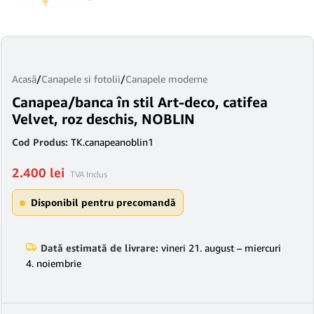
Acasă
/
Canapele si fotolii
/
Canapele moderne
Canapea/banca în stil Art-deco, catifea
Velvet, roz deschis, NOBLIN
Cod Produs:
TK.canapeanoblin1
2.400
lei
TVA Inclus
Disponibil pentru precomandă
Dată estimată de livrare:
vineri 21. august – miercuri
4. noiembrie