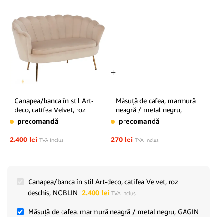
Canapea/banca în stil Art-
Măsuţă de cafea, marmură
deco, catifea Velvet, roz
neagră / metal negru,
deschis, NOBLIN
GAGIN
precomandă
precomandă
2.400
lei
270
lei
TVA Inclus
TVA Inclus
Canapea/banca în stil Art-deco, catifea Velvet, roz
deschis, NOBLIN
2.400
lei
TVA Inclus
Măsuţă de cafea, marmură neagră / metal negru, GAGIN