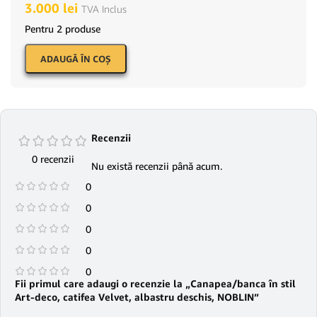
3.000
lei
TVA Inclus
Pentru 2 produse
ADAUGĂ ÎN COŞ
Recenzii
0 recenzii
Nu există recenzii până acum.
0
0
0
0
0
Fii primul care adaugi o recenzie la „Canapea/banca în stil
Art-deco, catifea Velvet, albastru deschis, NOBLIN”