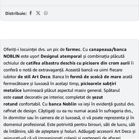
Distribuie:
Oferiţi-i locuinţei dvs. un pic de
farmec
. Cu
canapeaua/
banca
NOBLIN
este uşor!
Designul atemporal
şi combinaţia plăcută
ochiului de
catifea albastru deschis cu picioare din crom aurii
îi
conferă o notă de extravaganţă. Această bancă va uimi fiecare
iubitor
de stil Art Deco
. Banca în
formă de scoică de mare
arată
fermecătoare şi luxoasă în acelaşi timp,
picioarele subţiri
metalice
luminează plăcut aspectul masiv general. Spătarul
este
cusut
decorativ pe interior, completat de
şezut
rotund
confortabil. Cu
banca Noblin
va ieşi în evidenţă gustul dvs.
rafinat de design. Câştigaţi cu ea nu numai acasă în sufrageria dvs.,
în dormitor sau în camera de zi luxoasă, ci vă poate reprezenta şi în
domeniul profesional. Este potrivită pentru birouri, săli de lucru, săli
de întâlnire, săli de aşteptare şi holuri. Adăugaţi accesorii Art Deco şi
asiguraţi-vă că vă impresionaţi colegii şi partenerii de afaceri.