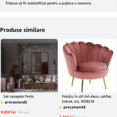
Trebuie să fii
autentificat
pentru a publica o recenzie.
Produse similare
Set canapele Porto
Fotoliu în stil Art-deco, catifea
Velvet, roz, NOBLIN
precomandă
precomandă
9.850
lei
TVA Inclus
1.350
lei