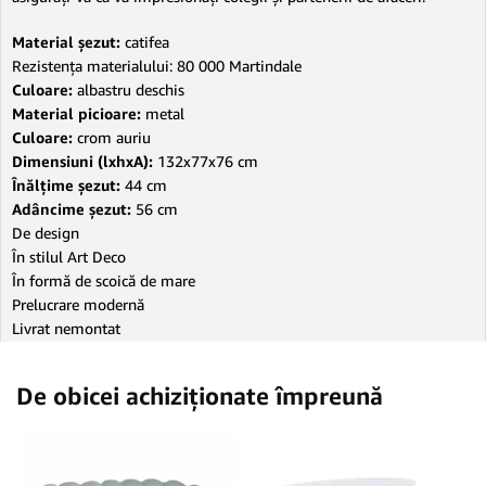
Material şezut:
catifea
Rezistenţa materialului: 80 000 Martindale
Culoare:
albastru deschis
Material picioare:
metal
Culoare:
crom auriu
Dimensiuni (lxhxA):
132x77x76 cm
Înălţime şezut:
44 cm
Adâncime şezut:
56 cm
De design
În stilul Art Deco
În formă de scoică de mare
Prelucrare modernă
Livrat nemontat
De obicei achiziționate împreună