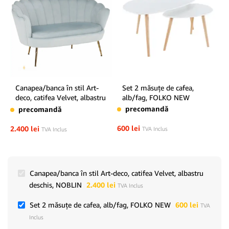
Canapea/banca în stil Art-
Set 2 măsuţe de cafea,
deco, catifea Velvet, albastru
alb/fag, FOLKO NEW
deschis, NOBLIN
precomandă
precomandă
600
lei
2.400
lei
TVA Inclus
TVA Inclus
Canapea/banca în stil Art-deco, catifea Velvet, albastru
deschis, NOBLIN
2.400
lei
TVA Inclus
Set 2 măsuţe de cafea, alb/fag, FOLKO NEW
600
lei
TVA
Inclus