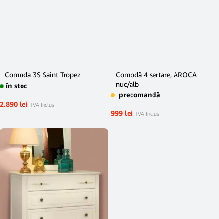
Comoda 3S Saint Tropez
Comodă 4 sertare, AROCA
nuc/alb
în stoc
precomandă
2.890
lei
TVA Inclus
999
lei
TVA Inclus