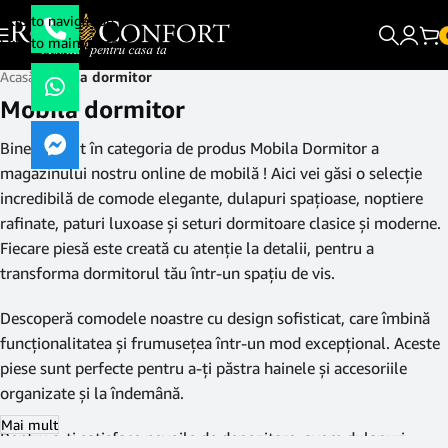
Skip to navigation
Skip to main content
Acasă
/
Mobila dormitor
Mobila dormitor
Bine ai venit în categoria de produs Mobila Dormitor a
magazinului nostru online de mobilă ! Aici vei găsi o selecție
incredibilă de comode elegante, dulapuri spațioase, noptiere
rafinate, paturi luxoase și seturi dormitoare clasice și moderne.
Fiecare piesă este creată cu atenție la detalii, pentru a
transforma dormitorul tău într-un spațiu de vis.
Descoperă comodele noastre cu design sofisticat, care îmbină
funcționalitatea și frumusețea într-un mod excepțional. Aceste
piese sunt perfecte pentru a-ți păstra hainele și accesoriile
organizate și la îndemână.
Mai mult
Pentru a-ți satisface nevoile de depozitare, avem dulapuri