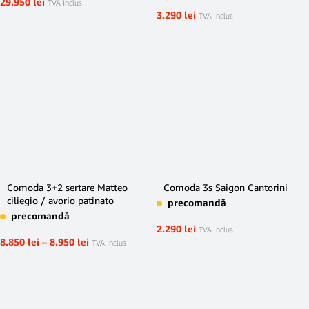
29.950
lei
TVA Inclus
3.290
lei
TVA Inclus
Comoda 3+2 sertare Matteo
Comoda 3s Saigon Cantorini
ciliegio / avorio patinato
precomandă
precomandă
2.290
lei
TVA Inclus
8.850
lei
–
8.950
lei
TVA Inclus