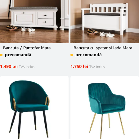
Bancuta / Pantofar Mara
Bancuta cu spatar si lada Mara
precomandă
precomandă
1.490
lei
1.750
lei
TVA Inclus
TVA Inclus