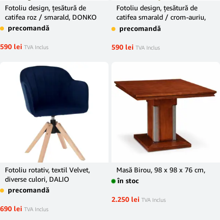
Fotoliu design, ţesătură de
Fotoliu design, ţesătură de
catifea roz / smarald, DONKO
catifea smarald / crom-auriu,
ADLAM
precomandă
precomandă
590
lei
590
lei
TVA Inclus
TVA Inclus
Fotoliu rotativ, textil Velvet,
Masă Birou, 98 x 98 x 76 cm,
diverse culori, DALIO
în stoc
precomandă
2.250
lei
TVA Inclus
690
lei
TVA Inclus