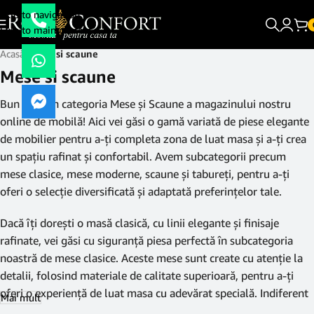
Skip to navigation
Skip to main content
Acasă
/
Mese si scaune
Mese si scaune
Bun venit în categoria Mese și Scaune a magazinului nostru
online de mobilă! Aici vei găsi o gamă variată de piese elegante
de mobilier pentru a-ți completa zona de luat masa și a-ți crea
un spațiu rafinat și confortabil. Avem subcategorii precum
mese clasice, mese moderne, scaune și tabureți, pentru a-ți
oferi o selecție diversificată și adaptată preferințelor tale.
Dacă îți dorești o masă clasică, cu linii elegante și finisaje
rafinate, vei găsi cu siguranță piesa perfectă în subcategoria
noastră de mese clasice. Aceste mese sunt create cu atenție la
detalii, folosind materiale de calitate superioară, pentru a-ți
oferi o experiență de luat masa cu adevărat specială. Indiferent
Mai mult
dacă este vorba de o cină intimă sau de o masă festivă, mesele