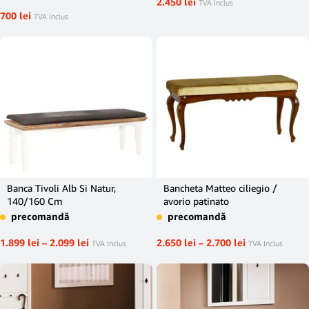
2.450
lei
TVA Inclus
700
lei
TVA Inclus
Banca Tivoli Alb Si Natur,
Bancheta Matteo ciliegio /
140/160 Cm
avorio patinato
precomandă
precomandă
1.899
lei
–
2.099
lei
2.650
lei
–
2.700
lei
TVA Inclus
TVA Inclus