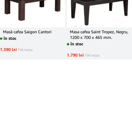
Masă cafea Saigon Cantori
Masa cafea Saint Tropez, Negru,
1200 x 700 x 465 mm.
în stoc
în stoc
1.390
lei
TVA Inclus
1.790
lei
TVA Inclus
Masă de bucătărie extensibilă,
Masă de luat masa, pliabilă,