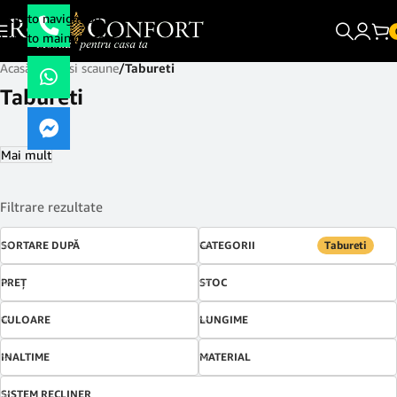
Skip to navigation
Skip to main content
Acasă
/
Mese si scaune
/
Tabureti
Tabureti
Mai mult
Filtrare rezultate
SORTARE DUPĂ
CATEGORII
Tabureti
PREŢ
STOC
CULOARE
LUNGIME
INALTIME
MATERIAL
SISTEM RECLINER