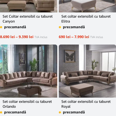
Set Coltar extensibil cu taburet
Set coltar extensibil cu taburet
Canyon
Elitra
precomandă
precomandă
8.690
lei
–
9.390
lei
690
lei
–
7.990
lei
TVA Inclus
TVA Inclus
Set coltar extensibil cu taburet
Set coltar extensibil cu taburet
Orlando
Royal
precomandă
precomandă