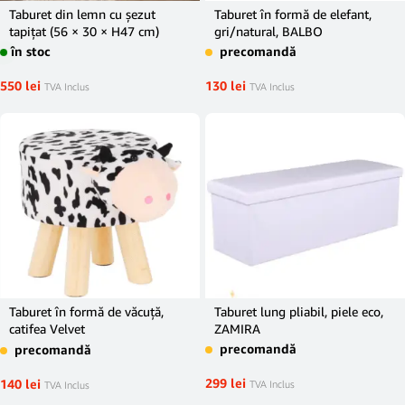
Taburet din lemn cu șezut
Taburet în formă de elefant,
tapițat (56 × 30 × H47 cm)
gri/natural, BALBO
în stoc
precomandă
550
lei
130
lei
TVA Inclus
TVA Inclus
Taburet în formă de văcuţă,
Taburet lung pliabil, piele eco,
catifea Velvet
ZAMIRA
alb/negru/natural, MOLLY
precomandă
precomandă
299
lei
140
lei
TVA Inclus
TVA Inclus