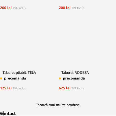
200
lei
200
lei
TVA Inclus
TVA Inclus
Taburet pliabil, TELA
Taburet RODEZA
precomandă
precomandă
125
lei
625
lei
TVA Inclus
TVA Inclus
Încarcă mai multe produse
Contact