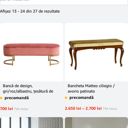
Afișez 13 - 24 din 27 de rezultate
Bancă de design,
Bancheta Matteo ciliegio /
gri/roz/albastru, ţesătură de
avorio patinato
catifea, MIRILA NEW
precomandă
precomandă
2.650
lei
–
2.700
lei
700
lei
TVA Inclus
TVA Inclus