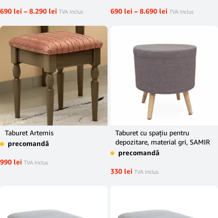
690
lei
–
8.290
lei
690
lei
–
8.690
lei
TVA Inclus
TVA Inclus
Taburet Artemis
Taburet cu spaţiu pentru
depozitare, material gri, SAMIR
precomandă
precomandă
990
lei
TVA Inclus
330
lei
TVA Inclus