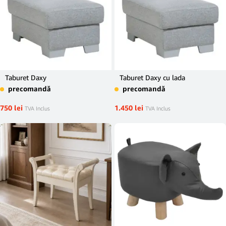
Taburet Daxy
Taburet Daxy cu lada
precomandă
precomandă
750
lei
1.450
lei
TVA Inclus
TVA Inclus