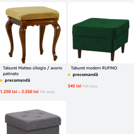
Taburet Matteo ciliegio / avorio
Taburet modern RUFINO
patinato
precomandă
precomandă
545
lei
TVA Inclus
1.250
lei
–
2.550
lei
TVA Inclus