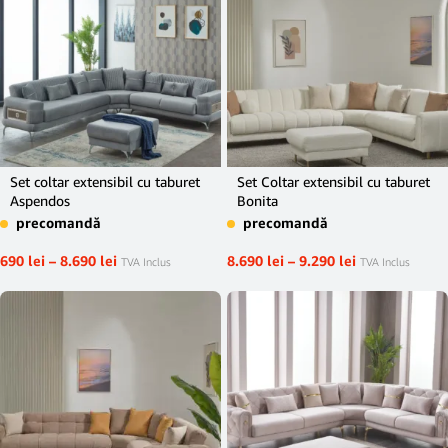
Set coltar extensibil cu taburet
Set Coltar extensibil cu taburet
Aspendos
Bonita
precomandă
precomandă
690
lei
–
8.690
lei
8.690
lei
–
9.290
lei
TVA Inclus
TVA Inclus