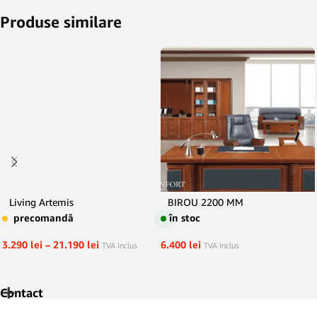
Produse similare
Living Artemis
BIROU 2200 MM
precomandă
în stoc
3.290
lei
–
21.190
lei
6.400
lei
TVA Inclus
TVA Inclus
Contact