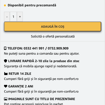
Disponibil pentru precomandă
-
+
ADAUGĂ ÎN COȘ
Solicită o ofertă personalizată
TELEFON: 0332 441 991 / 0732.909.909
Ne puteţi suna pentru a comanda sau pentru ajutor.
LIVRARE RAPIDĂ 2-10 zile la produse din stoc
Siguranţa că mobila ajunge rapid şi nedeteriorată.
RETUR 14 ZILE
Cumperi fără griji şi în siguranţă pe rom-confort.ro
GARANŢIE 2 ANI
Cumperi fără griji şi în siguranţă pe rom-confort.ro
IMAGINILE SUNT CU TITLU DE PREZENTARE
Pot conține accesorii neincluse în pachet.