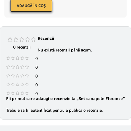
ADAUGĂ ÎN COŞ
Recenzii
0 recenzii
Nu există recenzii până acum.
0
0
0
0
0
Fii primul care adaugi o recenzie la „Set canapele Florance”
Trebuie să fii
autentificat
pentru a publica o recenzie.