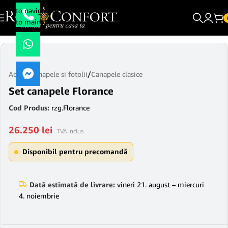
Skip to navigation
Skip to main content
Acasă
/
Canapele si fotolii
/
Canapele clasice
Set canapele Florance
Cod Produs:
rzg.Florance
26.250
lei
TVA Inclus
Disponibil pentru precomandă
Dată estimată de livrare:
vineri 21. august – miercuri
4. noiembrie