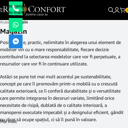
Skip to navigation
Skip to main content
Acasă
/
Magazin
Magazin
Posibilităţile, practic, nelimitate în alegerea unui element de
mobilier vin cu o mare responsabilitate, fiecare decizie
contribuind la selectarea modelelor care vor fi perpetuate, a
resurselor care vor fi în continuare utilizate.
Astăzi se pune tot mai mult accentul pe sustenabilitate,
concept pe care îl promovăm printr-o mobilă cu o crescută
calitate exterioară, ce îi conferă durabilitate şi o versatilitate
care permite integrarea în decoruri variate, limitând orice
necesitate de risipă, dublată de o calitate interioară, a
manoperei executate impecabil şi a designului eficient, gândit
nu doar să ocupe spaţiul, ci să îl pună în valoare.
Mai mult