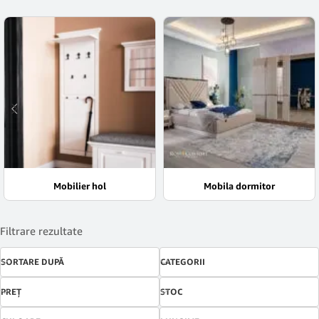
Fă o investiţie pe termen lung, în mobila nu doar pentru o casă,
ci pentru acasă. Alege responsabil!
Mobilier hol
Mobila dormitor
Filtrare rezultate
SORTARE DUPĂ
CATEGORII
PREŢ
STOC