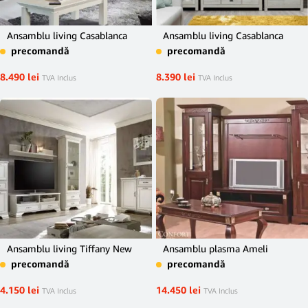
Ansamblu living Casablanca
Ansamblu living Casablanca
precomandă
precomandă
8.490
lei
8.390
lei
TVA Inclus
TVA Inclus
Ansamblu living Tiffany New
Ansamblu plasma Ameli
precomandă
precomandă
4.150
lei
14.450
lei
TVA Inclus
TVA Inclus