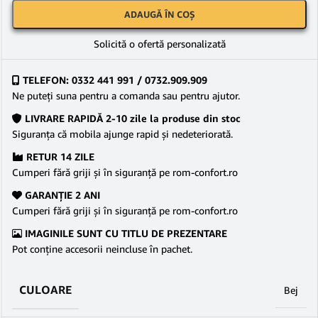
ADAUGĂ ÎN COȘ
Solicită o ofertă personalizată
TELEFON: 0332 441 991 / 0732.909.909
Ne puteţi suna pentru a comanda sau pentru ajutor.
LIVRARE RAPIDĂ 2-10 zile la produse din stoc
Siguranţa că mobila ajunge rapid şi nedeteriorată.
RETUR 14 ZILE
Cumperi fără griji şi în siguranţă pe rom-confort.ro
GARANŢIE 2 ANI
Cumperi fără griji şi în siguranţă pe rom-confort.ro
IMAGINILE SUNT CU TITLU DE PREZENTARE
Pot conține accesorii neincluse în pachet.
CULOARE
Bej