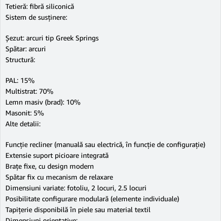
Tetieră: fibră siliconică
Sistem de susținere:
Șezut: arcuri tip Greek Springs
Spătar: arcuri
Structură:
PAL: 15%
Multistrat: 70%
Lemn masiv (brad): 10%
Masonit: 5%
Alte detalii:
Funcție recliner (manuală sau electrică, în funcție de configurație)
Extensie suport picioare integrată
Brațe fixe, cu design modern
Spătar fix cu mecanism de relaxare
Dimensiuni variate: fotoliu, 2 locuri, 2.5 locuri
Posibilitate configurare modulară (elemente individuale)
Tapițerie disponibilă în piele sau material textil
Dimensiuni orientative: