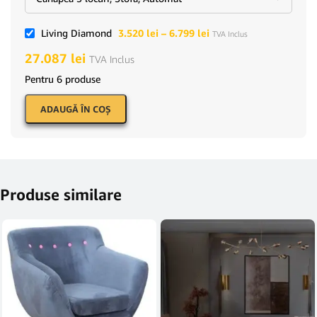
Living Diamond
3.520
lei
–
6.799
lei
TVA Inclus
27.087
lei
TVA Inclus
Pentru 6 produse
ADAUGĂ ÎN COŞ
Produse similare