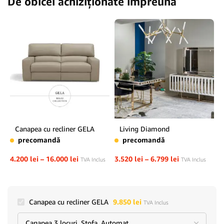
De obicei achiziționate împreună
Canapea cu recliner GELA
Living Diamond
precomandă
precomandă
4.200
lei
–
16.000
lei
3.520
lei
–
6.799
lei
TVA Inclus
TVA Inclus
Canapea cu recliner GELA
9.850
lei
TVA Inclus