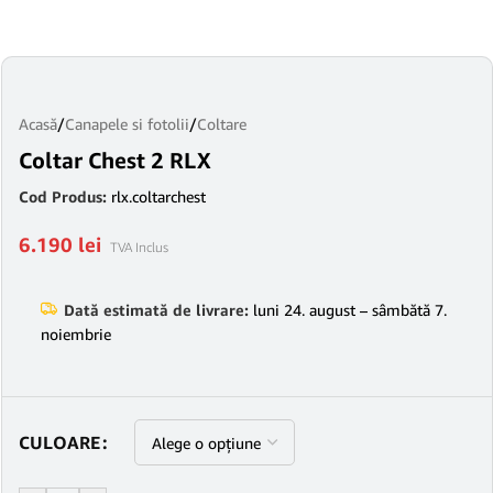
Acasă
/
Canapele si fotolii
/
Coltare
Coltar Chest 2 RLX
Cod Produs:
rlx.coltarchest
6.190
lei
TVA Inclus
Dată estimată de livrare:
luni 24. august – sâmbătă 7.
noiembrie
CULOARE