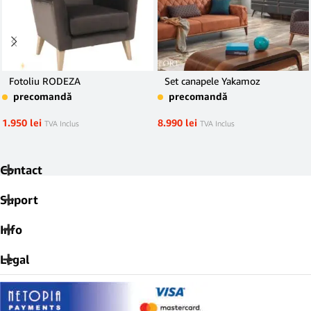
Fotoliu RODEZA
Set canapele Yakamoz
precomandă
precomandă
1.950
lei
8.990
lei
TVA Inclus
TVA Inclus
Contact
Suport
Info
Legal