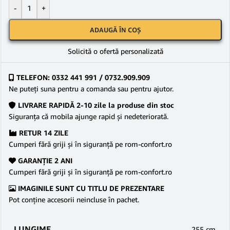
-
+
ADAUGĂ ÎN COȘ
Solicită o ofertă personalizată
TELEFON: 0332 441 991 / 0732.909.909
Ne puteţi suna pentru a comanda sau pentru ajutor.
LIVRARE RAPIDĂ 2-10 zile la produse din stoc
Siguranţa că mobila ajunge rapid şi nedeteriorată.
RETUR 14 ZILE
Cumperi fără griji şi în siguranţă pe rom-confort.ro
GARANŢIE 2 ANI
Cumperi fără griji şi în siguranţă pe rom-confort.ro
IMAGINILE SUNT CU TITLU DE PREZENTARE
Pot conține accesorii neincluse în pachet.
LUNGIME
255 cm