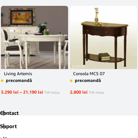
Living Artemis
Consola MCS 07
precomandă
precomandă
3.290
lei
–
21.190
lei
2.800
lei
TVA Inclus
TVA Inclus
Contact
Suport