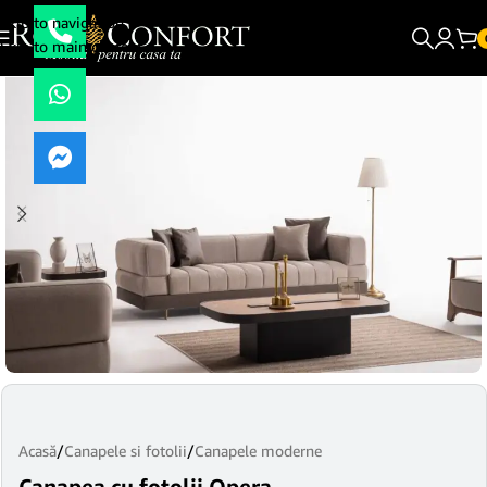
Skip to navigation
Skip to main content
Acasă
/
Canapele si fotolii
/
Canapele moderne
Canapea cu fotolii Opera