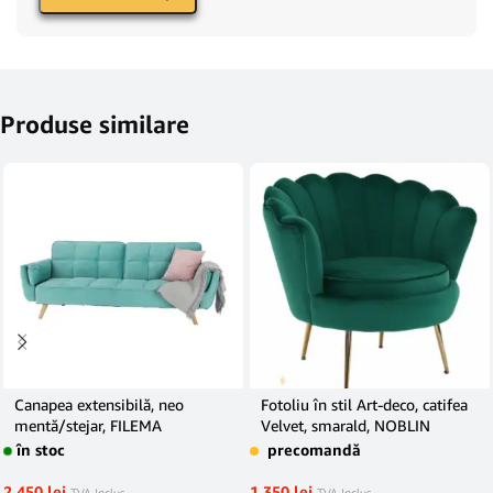
Produse similare
Canapea extensibilă, neo
Fotoliu în stil Art-deco, catifea
mentă/stejar, FILEMA
Velvet, smarald, NOBLIN
în stoc
precomandă
2.450
lei
1.350
lei
TVA Inclus
TVA Inclus