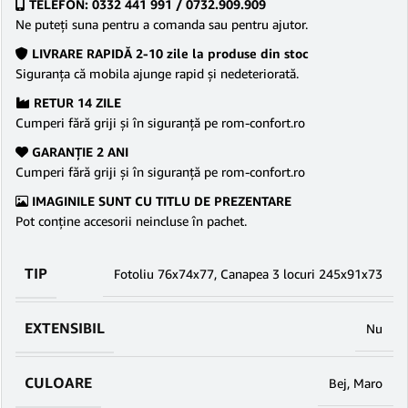
TELEFON: 0332 441 991 / 0732.909.909
Ne puteţi suna pentru a comanda sau pentru ajutor.
LIVRARE RAPIDĂ 2-10 zile la produse din stoc
Siguranţa că mobila ajunge rapid şi nedeteriorată.
RETUR 14 ZILE
Cumperi fără griji şi în siguranţă pe rom-confort.ro
GARANŢIE 2 ANI
Cumperi fără griji şi în siguranţă pe rom-confort.ro
IMAGINILE SUNT CU TITLU DE PREZENTARE
Pot conține accesorii neincluse în pachet.
TIP
Fotoliu 76x74x77
,
Canapea 3 locuri 245x91x73
EXTENSIBIL
Nu
CULOARE
Bej
,
Maro