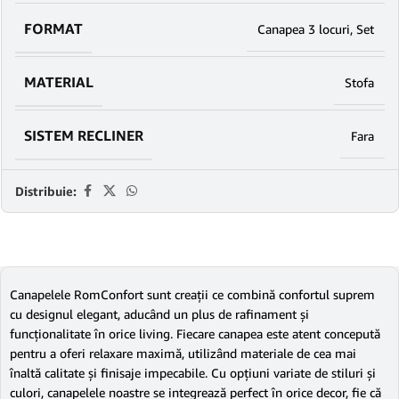
FORMAT
Canapea 3 locuri
,
Set
MATERIAL
Stofa
SISTEM RECLINER
Fara
Distribuie:
Canapelele RomConfort sunt creații ce combină confortul suprem
cu designul elegant, aducând un plus de rafinament și
funcționalitate în orice living. Fiecare canapea este atent concepută
pentru a oferi relaxare maximă, utilizând materiale de cea mai
înaltă calitate și finisaje impecabile. Cu opțiuni variate de stiluri și
culori, canapelele noastre se integrează perfect în orice decor, fie că