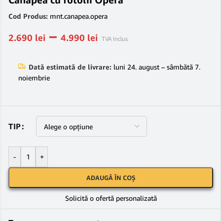
Cod Produs:
mnt.canapea.opera
–
2.690
lei
4.990
lei
TVA Inclus
Dată estimată de livrare:
luni 24. august – sâmbătă 7.
noiembrie
TIP
-
+
ADAUGĂ ÎN COȘ
Solicită o ofertă personalizată