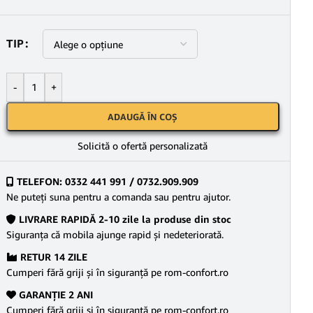
TIP
-
+
ADAUGĂ ÎN COȘ
Solicită o ofertă personalizată
TELEFON: 0332 441 991 / 0732.909.909
Ne puteţi suna pentru a comanda sau pentru ajutor.
LIVRARE RAPIDĂ 2-10 zile la produse din stoc
Siguranţa că mobila ajunge rapid şi nedeteriorată.
RETUR 14 ZILE
Cumperi fără griji şi în siguranţă pe rom-confort.ro
GARANŢIE 2 ANI
Cumperi fără griji şi în siguranţă pe rom-confort.ro