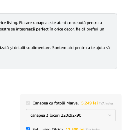
ce living. Fiecare canapea este atent concepută pentru a
astre se integrează perfect în orice decor, fie că preferi un
izată și detalii suplimentare. Suntem aici pentru a te ajuta să
Canapea cu fotolii Marvel
5.249
lei
TVA Inclus
Set Living Tilsim
11.500
lei
TVA Inclus