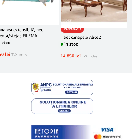
POPULAR
napea extensibilă, neo
Set
ntă/stejar, FILEMA
pr
Set canapele Alice2
n stoc
în stoc
26.2
50
lei
TVA Inclus
14.850
lei
TVA Inclus
Legal