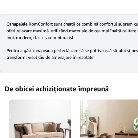
Canapelele RomConfort sunt creații ce combină confortul suprem cu d
oferi relaxare maximă, utilizând materiale de cea mai înaltă calitate și
look modern, clasic sau minimalist.
Pentru a găsi canapeaua perfectă care să se potrivească stilului și ne
transformi visul tău de amenajare în realitate!
De obicei achiziționate împreună