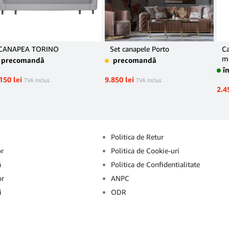
CANAPEA TORINO
Set canapele Porto
Ca
me
precomandă
precomandă
î
.150
lei
9.850
lei
TVA Inclus
TVA Inclus
2.4
Info
Politica de Retur
or
Politica de Cookie-uri
ă
Politica de Confidentialitate
or
ANPC
i
ODR