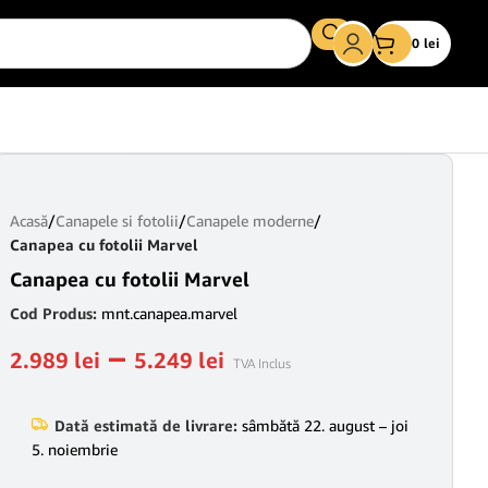
0
lei
Acasă
/
Canapele si fotolii
/
Canapele moderne
/
Canapea cu fotolii Marvel
Canapea cu fotolii Marvel
Cod Produs:
mnt.canapea.marvel
–
2.989
lei
5.249
lei
TVA Inclus
Dată estimată de livrare:
sâmbătă 22. august – joi
5. noiembrie