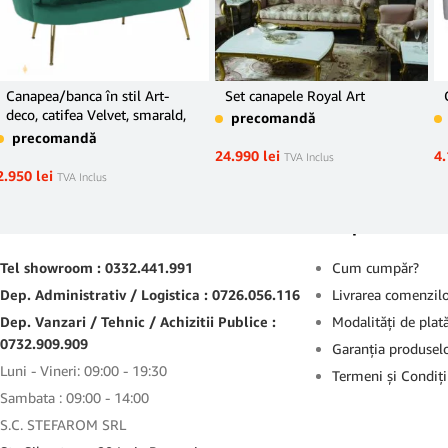
Canapea/banca în stil Art-
Set canapele Royal Art
deco, catifea Velvet, smarald,
precomandă
NOBLIN
precomandă
24.990
lei
4
TVA Inclus
2.950
lei
TVA Inclus
Contact
Suport
Tel showroom : 0332.441.991
Cum cumpăr?
Dep. Administrativ / Logistica : 0726.056.116
Livrarea comenzil
Dep. Vanzari / Tehnic / Achizitii Publice :
Modalităţi de plat
0732.909.909
Garanţia produsel
Luni - Vineri: 09:00 - 19:30
Termeni şi Condiţi
Sambata : 09:00 - 14:00
S.C. STEFAROM SRL