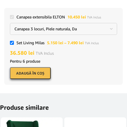
Canapea extensibila ELTON
10.450
lei
TVA Inclus
Set Living Milas
5.150
lei
–
7.490
lei
TVA Inclus
36.580
lei
TVA Inclus
Pentru 6 produse
ADAUGĂ ÎN COŞ
Produse similare