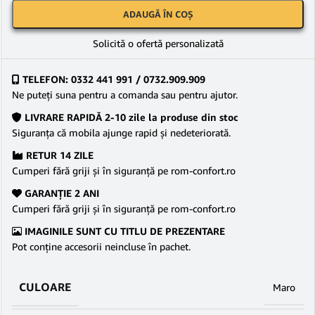
ADAUGĂ ÎN COȘ
Solicită o ofertă personalizată
TELEFON: 0332 441 991 / 0732.909.909
Ne puteţi suna pentru a comanda sau pentru ajutor.
LIVRARE RAPIDĂ 2-10 zile la produse din stoc
Siguranţa că mobila ajunge rapid şi nedeteriorată.
RETUR 14 ZILE
Cumperi fără griji şi în siguranţă pe rom-confort.ro
GARANŢIE 2 ANI
Cumperi fără griji şi în siguranţă pe rom-confort.ro
IMAGINILE SUNT CU TITLU DE PREZENTARE
Pot conține accesorii neincluse în pachet.
CULOARE
Maro