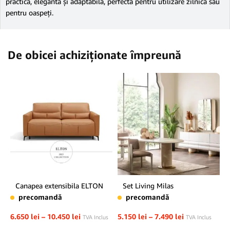
practică, elegantă și adaptabilă, perfectă pentru utilizare zilnică sau
pentru oaspeți.
De obicei achiziționate împreună
Canapea extensibila ELTON
Set Living Milas
precomandă
precomandă
6.650
lei
–
10.450
lei
5.150
lei
–
7.490
lei
TVA Inclus
TVA Inclus