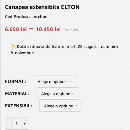
Canapea extensibila ELTON
Cod Produs:
albn.elton
–
6.650
lei
10.450
lei
TVA Inclus
Dată estimată de livrare:
marți 25. august – duminică
8. noiembrie
FORMAT
MATERIAL
EXTENSIBIL
-
+