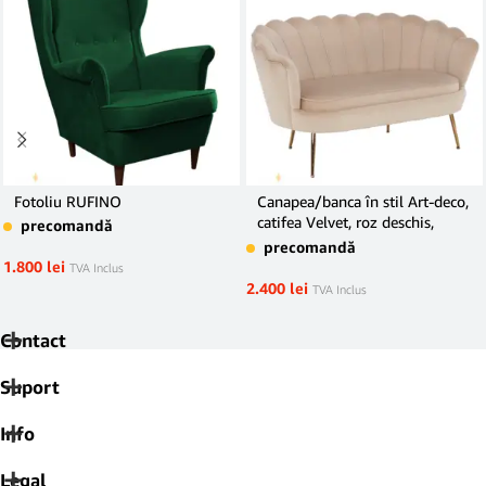
Fotoliu RUFINO
Canapea/banca în stil Art-deco,
catifea Velvet, roz deschis,
precomandă
NOBLIN
precomandă
1.800
lei
TVA Inclus
2.400
lei
TVA Inclus
Contact
Suport
Info
Legal