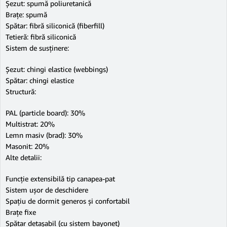
Șezut: spumă poliuretanică
Brațe: spumă
Spătar: fibră siliconică (fiberfill)
Tetieră: fibră siliconică
Sistem de susținere:
Șezut: chingi elastice (webbings)
Spătar: chingi elastice
Structură:
PAL (particle board): 30%
Multistrat: 20%
Lemn masiv (brad): 30%
Masonit: 20%
Alte detalii:
Funcție extensibilă tip canapea-pat
Sistem ușor de deschidere
Spațiu de dormit generos și confortabil
Brațe fixe
Spătar detașabil (cu sistem bayonet)