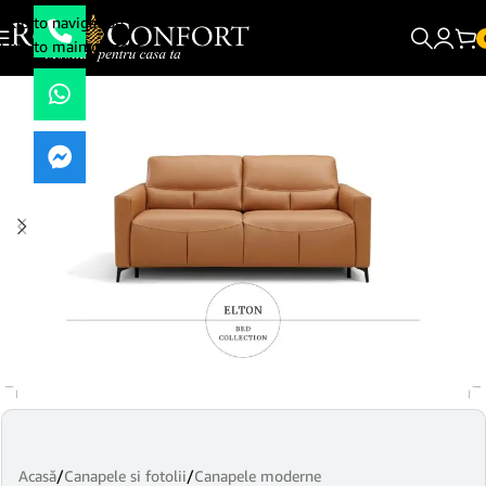
Skip to navigation
Skip to main content
Acasă
/
Canapele si fotolii
/
Canapele moderne