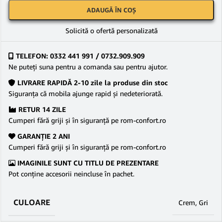
ADAUGĂ ÎN COȘ
Solicită o ofertă personalizată
TELEFON: 0332 441 991 / 0732.909.909
Ne puteţi suna pentru a comanda sau pentru ajutor.
LIVRARE RAPIDĂ 2-10 zile la produse din stoc
Siguranţa că mobila ajunge rapid şi nedeteriorată.
RETUR 14 ZILE
Cumperi fără griji şi în siguranţă pe rom-confort.ro
GARANŢIE 2 ANI
Cumperi fără griji şi în siguranţă pe rom-confort.ro
IMAGINILE SUNT CU TITLU DE PREZENTARE
Pot conține accesorii neincluse în pachet.
CULOARE
Crem
,
Gri