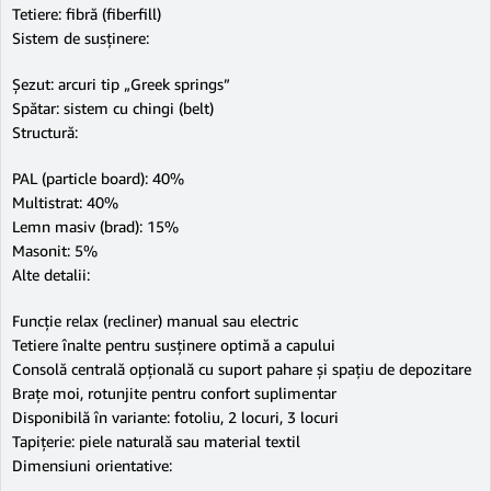
Tetiere: fibră (fiberfill)
Sistem de susținere:
Șezut: arcuri tip „Greek springs”
Spătar: sistem cu chingi (belt)
Structură:
PAL (particle board): 40%
Multistrat: 40%
Lemn masiv (brad): 15%
Masonit: 5%
Alte detalii:
Funcție relax (recliner) manual sau electric
Tetiere înalte pentru susținere optimă a capului
Consolă centrală opțională cu suport pahare și spațiu de depozitare
Brațe moi, rotunjite pentru confort suplimentar
Disponibilă în variante: fotoliu, 2 locuri, 3 locuri
Tapițerie: piele naturală sau material textil
Dimensiuni orientative: