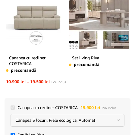
Canapea cu recliner
Set living Riva
COSTARICA
precomandă
precomandă
10.900
lei
–
19.500
lei
TVA Inclus
Canapea cu recliner COSTARICA
15.900
lei
TVA Inclus
Set living Riva