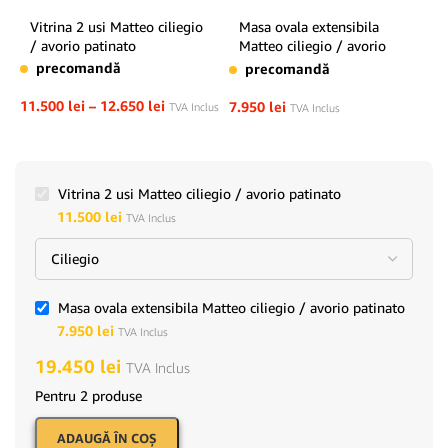
Vitrina 2 usi Matteo ciliegio
Masa ovala extensibila
/ avorio patinato
Matteo ciliegio / avorio
patinato
precomandă
precomandă
11.500
lei
–
12.650
lei
7.950
lei
TVA Inclus
TVA Inclus
Vitrina 2 usi Matteo ciliegio / avorio patinato
11.500
lei
TVA Inclus
Masa ovala extensibila Matteo ciliegio / avorio patinato
7.950
lei
TVA Inclus
19.450
lei
TVA Inclus
Pentru 2 produse
ADAUGĂ ÎN COŞ