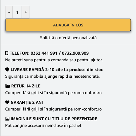
-
+
ADAUGĂ ÎN COȘ
Solicită o ofertă personalizată
TELEFON: 0332 441 991 / 0732.909.909
Ne puteţi suna pentru a comanda sau pentru ajutor.
LIVRARE RAPIDĂ 2-10 zile la produse din stoc
Siguranţa că mobila ajunge rapid şi nedeteriorată.
RETUR 14 ZILE
Cumperi fără griji şi în siguranţă pe rom-confort.ro
GARANŢIE 2 ANI
Cumperi fără griji şi în siguranţă pe rom-confort.ro
IMAGINILE SUNT CU TITLU DE PREZENTARE
Pot conține accesorii neincluse în pachet.