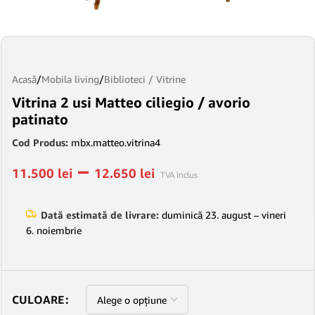
Acasă
/
Mobila living
/
Biblioteci / Vitrine
Vitrina 2 usi Matteo ciliegio / avorio
patinato
Cod Produs:
mbx.matteo.vitrina4
–
11.500
lei
12.650
lei
TVA Inclus
Dată estimată de livrare:
duminică 23. august – vineri
6. noiembrie
CULOARE