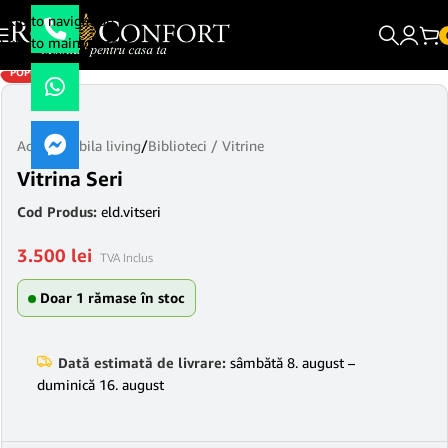
Skip to navigation
Skip to main content
POPULAR
Acasă
/
Mobila living
/
Biblioteci / Vitrine
Vitrina Seri
Cod Produs:
eld.vitseri
3.500
lei
TVA Inclus
Doar 1 rămase în stoc
Dată estimată de livrare:
sâmbătă 8. august –
duminică 16. august