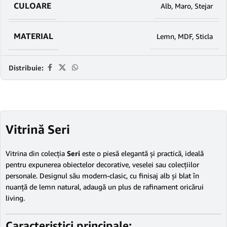
CULOARE
Alb
,
Maro
,
Stejar
MATERIAL
Lemn
,
MDF
,
Sticla
Distribuie:
Vitrină Seri
Vitrina din colecția
Seri
este o piesă elegantă și practică, ideală
pentru expunerea obiectelor decorative, veselei sau colecțiilor
personale. Designul său modern-clasic, cu finisaj alb și blat în
nuanță de lemn natural, adaugă un plus de rafinament oricărui
living.
Caracteristici principale: