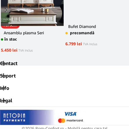
POPULAR
Bufet Diamond
Ansamblu plasma Seri
precomandă
în stoc
6.799
lei
TVA Inclus
5.450
lei
TVA Inclus
Contact
Suport
Info
Legal
©2026 Rom-Confort.ro - Mobilă pentru casa ta!