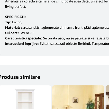
Amenajarea corectă a camerei de zi nu poate avea decât un efect bene
living perfect.
SPECIFICATII:
Tip:
Living;
Material:
carcasa: plăci aglomerate din lemn, front: plăci aglomerate
Culoare:
WENGE;
Caracteristici speciale:
Se curata usor, nu se pateaza si va rezista 
Intsructiuni ingrijire:
Evitati sa asezati obiecte fierbinti. Temperatu
Produse similare