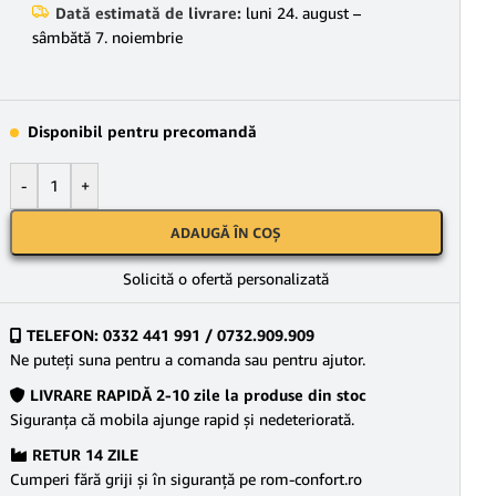
Dată estimată de livrare:
luni 24. august –
sâmbătă 7. noiembrie
Disponibil pentru precomandă
-
+
ADAUGĂ ÎN COȘ
Solicită o ofertă personalizată
TELEFON: 0332 441 991 / 0732.909.909
Ne puteţi suna pentru a comanda sau pentru ajutor.
LIVRARE RAPIDĂ 2-10 zile la produse din stoc
Siguranţa că mobila ajunge rapid şi nedeteriorată.
RETUR 14 ZILE
Cumperi fără griji şi în siguranţă pe rom-confort.ro