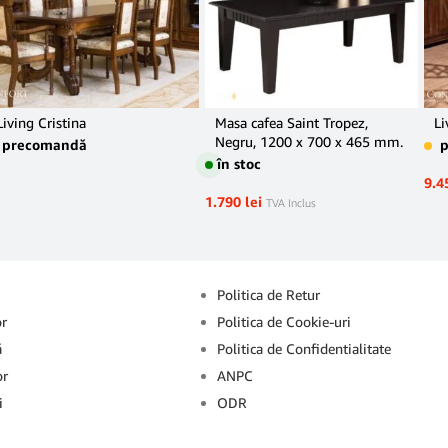
Living Cristina
Masa cafea Saint Tropez,
Li
Negru, 1200 x 700 x 465 mm.
precomandă
în stoc
9.4
1.790
lei
TVA Inclus
Info
Politica de Retur
or
Politica de Cookie-uri
ă
Politica de Confidentialitate
or
ANPC
i
ODR