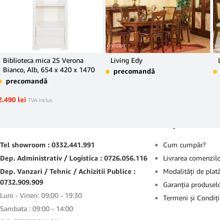
Biblioteca mica 2S Verona
Living Edy
Bianco, Alb, 654 x 420 x 1470
precomandă
mm.
precomandă
2.490
lei
TVA Inclus
Contact
Suport
Tel showroom : 0332.441.991
Cum cumpăr?
Dep. Administrativ / Logistica : 0726.056.116
Livrarea comenzil
Dep. Vanzari / Tehnic / Achizitii Publice :
Modalităţi de plat
0732.909.909
Garanţia produsel
Luni - Vineri: 09:00 - 19:30
Termeni şi Condiţi
Sambata : 09:00 - 14:00