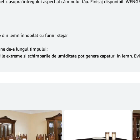
fic asupra întregului aspect al căminului tău. Finisaj disponibil: WENG
 din lemn înnobilat cu furnir stejar
bine de-a lungul timpului;
rile extreme si schimbarile de umiditate pot genera capaturi in lemn. Evit