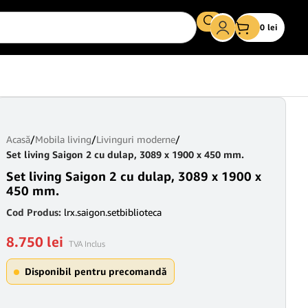
0
lei
Acasă
/
Mobila living
/
Livinguri moderne
/
Set living Saigon 2 cu dulap, 3089 x 1900 x 450 mm.
Set living Saigon 2 cu dulap, 3089 x 1900 x
450 mm.
Cod Produs:
lrx.saigon.setbiblioteca
8.750
lei
TVA Inclus
Disponibil pentru precomandă