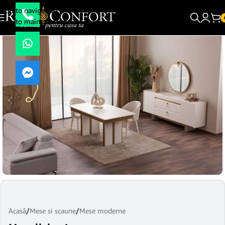
Skip to navigation
Skip to main content
Acasă
/
Mese si scaune
/
Mese moderne