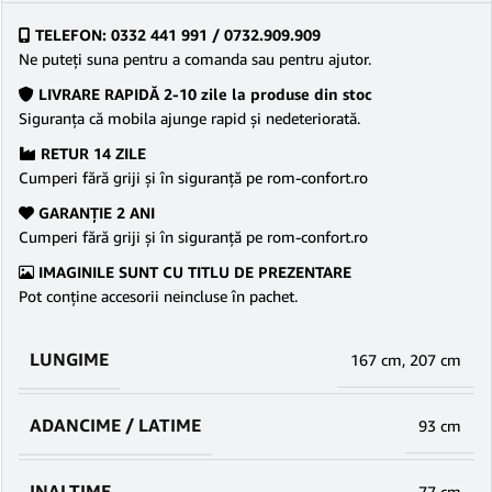
TELEFON: 0332 441 991 / 0732.909.909
Ne puteţi suna pentru a comanda sau pentru ajutor.
LIVRARE RAPIDĂ 2-10 zile la produse din stoc
Siguranţa că mobila ajunge rapid şi nedeteriorată.
RETUR 14 ZILE
Cumperi fără griji şi în siguranţă pe rom-confort.ro
GARANŢIE 2 ANI
Cumperi fără griji şi în siguranţă pe rom-confort.ro
IMAGINILE SUNT CU TITLU DE PREZENTARE
Pot conține accesorii neincluse în pachet.
LUNGIME
167 cm
,
207 cm
ADANCIME / LATIME
93 cm
INALTIME
77 cm