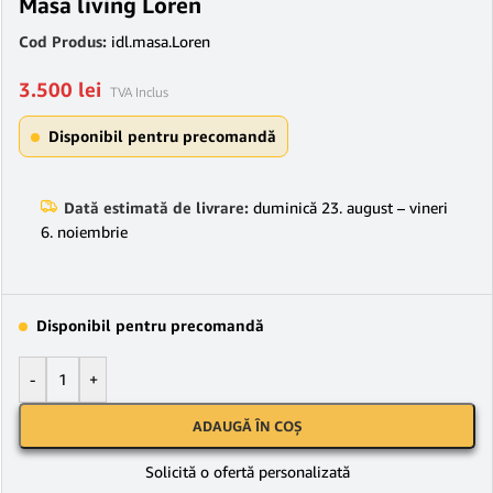
Masa living Loren
Cod Produs:
idl.masa.Loren
3.500
lei
TVA Inclus
Disponibil pentru precomandă
Dată estimată de livrare:
duminică 23. august – vineri
6. noiembrie
Disponibil pentru precomandă
-
+
ADAUGĂ ÎN COȘ
Solicită o ofertă personalizată