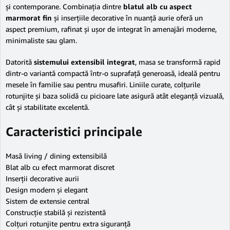
și contemporane. Combinația dintre
blatul alb cu aspect
marmorat fin
și inserțiile decorative în nuanță aurie oferă un
aspect premium, rafinat și ușor de integrat în amenajări moderne,
minimaliste sau glam.
Datorită
sistemului extensibil integrat
, masa se transformă rapid
dintr-o variantă compactă într-o suprafață generoasă, ideală pentru
mesele în familie sau pentru musafiri. Liniile curate, colțurile
rotunjite și baza solidă cu picioare late asigură atât eleganță vizuală,
cât și stabilitate excelentă.
Caracteristici principale
Masă living / dining extensibilă
Blat alb cu efect marmorat discret
Inserții decorative aurii
Design modern și elegant
Sistem de extensie central
Construcție stabilă și rezistentă
Colțuri rotunjite pentru extra siguranță