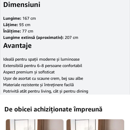
Dimensiuni
Lungime:
167 cm
Lățime:
93 cm
Înălțime:
77 cm
Lungime extinsă (aproximativ):
207 cm
Avantaje
Ideală pentru spații moderne și luminoase
Extensibilă pentru 6–8 persoane confortabil
Aspect premium și sofisticat
Ușor de asortat cu scaune crem, bej sau albe
Materiale rezistente și întreținere facilă
Potrivită atât pentru living, cât și pentru dining
De obicei achiziționate împreună