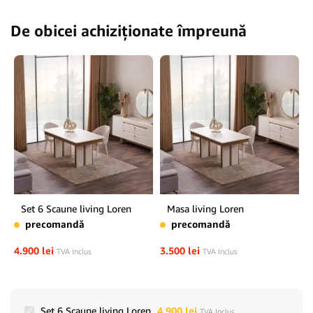
De obicei achiziționate împreună
Set 6 Scaune living Loren
Masa living Loren
precomandă
precomandă
4.900
lei
3.500
lei
TVA Inclus
TVA Inclus
Set 6 Scaune living Loren
4.900
lei
TVA Inclus