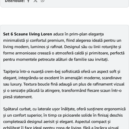
Distribuie:
Set 6 Scaune living Loren
aduce în prim-plan eleganța
minimalistă și confortul premium, fiind alegerea ideală pentru un
living modern, luminos și rafinat. Designul său cu linii rotunjite și
forme armonioase creează o atmosferă caldă și primitoare, perfectă
pentru momentele petrecute alături de familie sau invitați.
Tapițeria într-o nuanță crem-bej sofisticată oferă un aspect soft și
elegant, integrându-se excelent în amenajări moderne, scandinave
sau luxury. Textura boucle fină adaugă un plus de rafinament vizual
și o senzație plăcută la atingere, transformând fiecare scaun într-o
piesă statement.
Spătarul curbat, cu laterale ușor înălțate, oferă susținere ergonomică
și un confort superior, în timp ce picioarele solide în finisaj deschis
completează designul aerisit și elegant. Aspectul compact și
echilibrat îl face ideal pentru zona de living, fără a încărca vizual