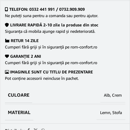
TELEFON: 0332 441 991 / 0732.909.909
Ne puteţi suna pentru a comanda sau pentru ajutor.
LIVRARE RAPIDĂ 2-10 zile la produse din stoc
Siguranţa că mobila ajunge rapid şi nedeteriorată.
RETUR 14 ZILE
Cumperi fără griji şi în siguranţă pe rom-confort.ro
GARANŢIE 2 ANI
Cumperi fără griji şi în siguranţă pe rom-confort.ro
IMAGINILE SUNT CU TITLU DE PREZENTARE
Pot conține accesorii neincluse în pachet.
CULOARE
Alb
,
Crem
MATERIAL
Lemn
,
Stofa