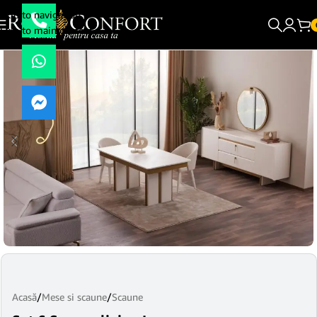
Skip to navigation
Skip to main content
Acasă
/
Mese si scaune
/
Scaune