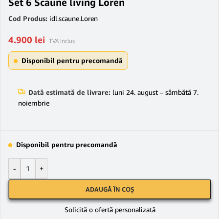
Set 6 Scaune living Loren
Cod Produs:
idl.scaune.Loren
4.900
lei
TVA Inclus
Disponibil pentru precomandă
Dată estimată de livrare:
luni 24. august – sâmbătă 7.
noiembrie
Disponibil pentru precomandă
-
+
ADAUGĂ ÎN COȘ
Solicită o ofertă personalizată