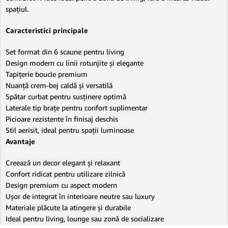
spațiul.
Caracteristici principale
Set format din 6 scaune pentru living
Design modern cu linii rotunjite și elegante
Tapițerie boucle premium
Nuanță crem-bej caldă și versatilă
Spătar curbat pentru susținere optimă
Laterale tip brațe pentru confort suplimentar
Picioare rezistente în finisaj deschis
Stil aerisit, ideal pentru spații luminoase
Avantaje
Creează un decor elegant și relaxant
Confort ridicat pentru utilizare zilnică
Design premium cu aspect modern
Ușor de integrat în interioare neutre sau luxury
Materiale plăcute la atingere și durabile
Ideal pentru living, lounge sau zonă de socializare