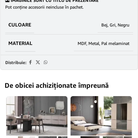
IMAGINILE SUNT CU TITLU DE PREZENTARE
Pot conține accesorii neincluse în pachet.
CULOARE
Bej
,
Gri
,
Negru
MATERIAL
MDF
,
Metal
,
Pal melaminat
Distribuie:
De obicei achiziționate împreună