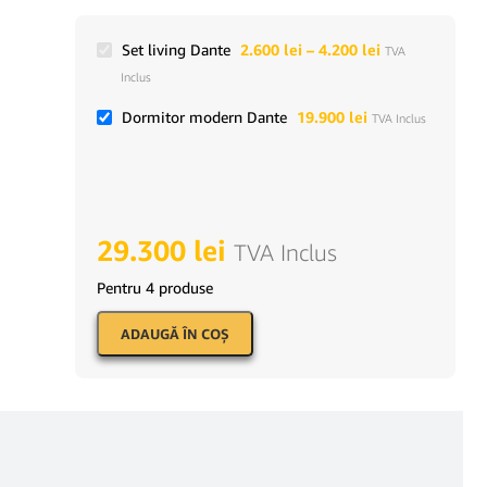
Set living Dante
2.600
lei
–
4.200
lei
TVA
Inclus
Dormitor modern Dante
19.900
lei
TVA Inclus
29.300
lei
TVA Inclus
Pentru 4 produse
ADAUGĂ ÎN COŞ