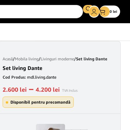
0
lei
Acasă
/
Mobila living
/
Livinguri moderne
/
Set living Dante
Set living Dante
Cod Produs:
mdl.living.dante
–
2.600
lei
4.200
lei
TVA Inclus
Disponibil pentru precomandă
Comoda Dante