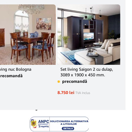
ving nuc Bologna
Set living Saigon 2 cu dulap,
Com
3089 x 1900 x 450 mm.
Can
precomandă
precomandă
în 
8.750
lei
2.19
TVA Inclus
Legal