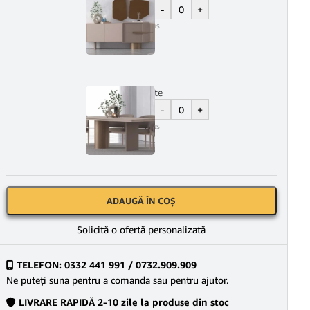
-
+
4.200
lei
TVA Inclus
Masa Living Dante
-
+
2.600
lei
TVA Inclus
ADAUGĂ ÎN COȘ
Solicită o ofertă personalizată
TELEFON: 0332 441 991 / 0732.909.909
Ne puteţi suna pentru a comanda sau pentru ajutor.
LIVRARE RAPIDĂ 2-10 zile la produse din stoc