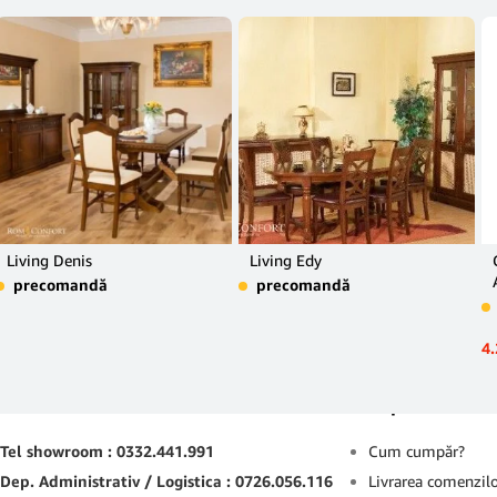
Living Denis
Living Edy
precomandă
precomandă
4
Contact
Suport
Tel showroom : 0332.441.991
Cum cumpăr?
Dep. Administrativ / Logistica : 0726.056.116
Livrarea comenzil