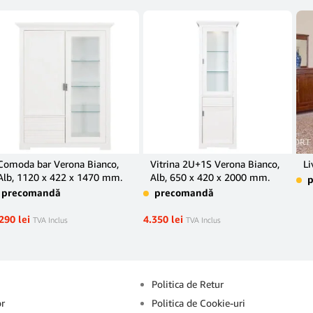
Comoda bar Verona Bianco,
Vitrina 2U+1S Verona Bianco,
Li
Alb, 1120 x 422 x 1470 mm.
Alb, 650 x 420 x 2000 mm.
precomandă
precomandă
.290
lei
4.350
lei
TVA Inclus
TVA Inclus
Info
Politica de Retur
or
Politica de Cookie-uri