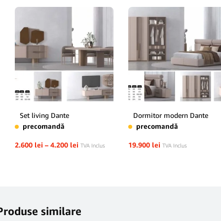
Set living Dante
Dormitor modern Dante
precomandă
precomandă
2.600
lei
–
4.200
lei
19.900
lei
TVA Inclus
TVA Inclus
Produse similare