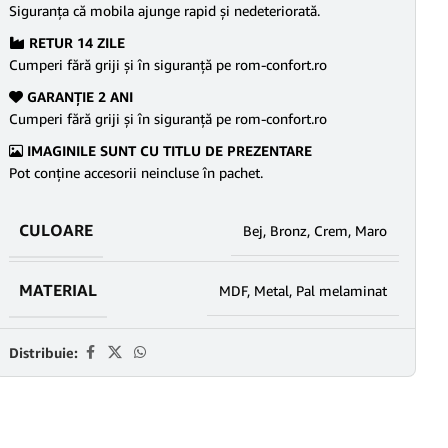
Siguranţa că mobila ajunge rapid şi nedeteriorată.
RETUR 14 ZILE
Cumperi fără griji şi în siguranţă pe rom-confort.ro
GARANŢIE 2 ANI
Cumperi fără griji şi în siguranţă pe rom-confort.ro
IMAGINILE SUNT CU TITLU DE PREZENTARE
Pot conține accesorii neincluse în pachet.
CULOARE
Bej
,
Bronz
,
Crem
,
Maro
MATERIAL
MDF
,
Metal
,
Pal melaminat
Distribuie: