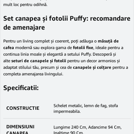
mult loc pentru odihnă.
Set canapea și fotolii Puffy: recomandare
de amenajare
Pentru un living complet și coerent, poți adăuga o
măsuță de
cafea
modernă sau explora gama de
fotolii fixe
, ideale pentru a
continua linia moale și elegantă a setului Puffy. Descoperă și
alte
seturi de canapele și fotolii
pentru un decor armonios și
adaptat stilului tău, precum și cea de
canapele și colțare
pentru a
completa amenajarea livingului.
Specificatii:
Schelet metalic, lemn de fag, stofa
CONSTRUCTIE
impermeabila.
DIMENSIUNI
Lungime 240 Cm, Adancime 94 Cm,
CANAPEA
Inaltime 90 Cm.