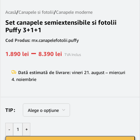
Acasă
/
Canapele si fotolii
/
Canapele moderne
Set canapele semiextensibile si fotolii
Puffy 3+1+1
Cod Produs:
mx.canapelefotolii.puffy
–
1.890
lei
8.390
lei
TVA Inclus
Dată estimată de livrare:
vineri 21. august – miercuri
4. noiembrie
TIP
-
+