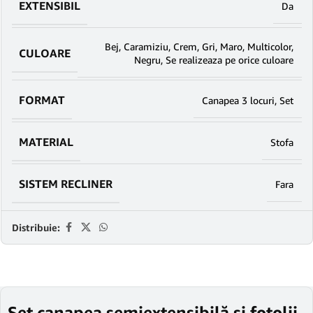
EXTENSIBIL
Da
Bej
,
Caramiziu
,
Crem
,
Gri
,
Maro
,
Multicolor
,
CULOARE
Negru
,
Se realizeaza pe orice culoare
FORMAT
Canapea 3 locuri
,
Set
MATERIAL
Stofa
SISTEM RECLINER
Fara
Distribuie:
Set canapea semiextensibilă și fotolii