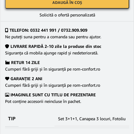
ADAUGĂ ÎN COȘ
Solicită o ofertă personalizată
TELEFON: 0332 441 991 / 0732.909.909
Ne puteţi suna pentru a comanda sau pentru ajutor.
LIVRARE RAPIDĂ 2-10 zile la produse din stoc
Siguranţa că mobila ajunge rapid şi nedeteriorată.
RETUR 14 ZILE
Cumperi fără griji şi în siguranţă pe rom-confort.ro
GARANŢIE 2 ANI
Cumperi fără griji şi în siguranţă pe rom-confort.ro
IMAGINILE SUNT CU TITLU DE PREZENTARE
Pot conține accesorii neincluse în pachet.
TIP
Set 3+1+1
,
Canapea 3 locuri
,
Fotoliu