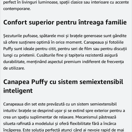
perfect în livinguri luminoase, spații clasice sau interioare cu accente
contemporane.
Confort superior pentru întreaga familie
Șezuturile pufoase, spătarele moi și brațele generoase sunt gândite
să ofere susținere optimă în orice moment. Canapeaua și fotoliile
Puffy sunt ideale pentru citit, pentru seri de film sau pentru discuții
lungi cu prietenii. Cusăturile fine și tapițeria rezistentă asigură
durabilitate, menținând aspectul premium indiferent de frecvența
de utilizare.
Canapea Puffy cu sistem semiextensibil
inteligent
Canapeaua din set este prevăzută cu un sistem semiextensibil
intuitiv: brațele se desprind ușor și se extind spre exterior pentru a
crea un spațiu suplimentar de relaxare. Mecanismul păstrează
silueta rafinată a modelului și oferă flexibilitate fără a încărca
încăperea. Este soluția perfectă atunci când ai nevoie rapid de mai