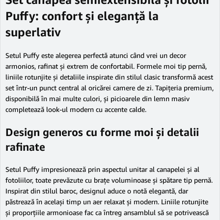
Puffy: confort și eleganță la
superlativ
Setul Puffy este alegerea perfectă atunci când vrei un decor
armonios, rafinat și extrem de confortabil. Formele moi tip pernă,
liniile rotunjite și detaliile inspirate din stilul clasic transformă acest
set într-un punct central al oricărei camere de zi. Tapițeria premium,
disponibilă în mai multe culori, și picioarele din lemn masiv
completează look-ul modern cu accente calde.
Design generos cu forme moi și detalii
rafinate
Setul Puffy impresionează prin aspectul unitar al canapelei și al
fotoliilor, toate prevăzute cu brațe voluminoase și spătare tip pernă.
Inspirat din stilul baroc, designul aduce o notă elegantă, dar
păstrează în același timp un aer relaxat și modern. Liniile rotunjite
și proporțiile armonioase fac ca întreg ansamblul să se potrivească