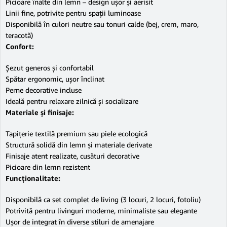
Picioare înalte din lemn – design ușor și aerisit
Linii fine, potrivite pentru spații luminoase
Disponibilă în culori neutre sau tonuri calde (bej, crem, maro,
teracotă)
Confort:
Șezut generos și confortabil
Spătar ergonomic, ușor înclinat
Perne decorative incluse
Ideală pentru relaxare zilnică și socializare
Materiale și finisaje:
Tapițerie textilă premium sau piele ecologică
Structură solidă din lemn și materiale derivate
Finisaje atent realizate, cusături decorative
Picioare din lemn rezistent
Funcționalitate:
Disponibilă ca set complet de living (3 locuri, 2 locuri, fotoliu)
Potrivită pentru livinguri moderne, minimaliste sau elegante
Ușor de integrat în diverse stiluri de amenajare