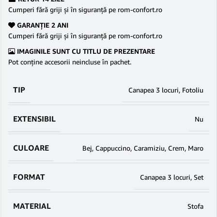
Cumperi fără griji şi în siguranţă pe rom-confort.ro
GARANŢIE 2 ANI
Cumperi fără griji şi în siguranţă pe rom-confort.ro
IMAGINILE SUNT CU TITLU DE PREZENTARE
Pot conține accesorii neincluse în pachet.
TIP
Canapea 3 locuri
,
Fotoliu
EXTENSIBIL
Nu
CULOARE
Bej
,
Cappuccino
,
Caramiziu
,
Crem
,
Maro
FORMAT
Canapea 3 locuri
,
Set
MATERIAL
Stofa