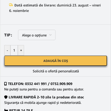
Dată estimată de livrare:
duminică 23. august – vineri
6. noiembrie
TIP
-
+
ADAUGĂ ÎN COȘ
Solicită o ofertă personalizată
TELEFON: 0332 441 991 / 0732.909.909
Ne puteţi suna pentru a comanda sau pentru ajutor.
LIVRARE RAPIDĂ 2-10 zile la produse din stoc
Siguranţa că mobila ajunge rapid şi nedeteriorată.
RETUR 14 ZILE