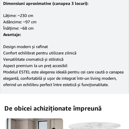
Dimensiuni aproximative (canapea 3 locuri):
Lățime: ~230 cm
Adâncime: ~97 cm
Înălțime: ~68 cm
Avantaje:
Design modern și rafinat
Confort echilibrat pentru utilizare zilnică
Versatilitate cromatică și stilistică
Aspect premium la un preț accesibil
Modelul ESTEL este alegerea ideală pentru cei care caută o canapea
elegantă, confortabilă și ușor de integrat într-un living modern,
oferind un echilibru perfect între estetică și funcționalitate.
De obicei achiziționate împreună