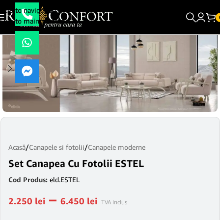
Skip to navigation
Skip to main content
Acasă
/
Canapele si fotolii
/
Canapele moderne
Set Canapea Cu Fotolii ESTEL
Cod Produs:
eld.ESTEL
–
2.250
lei
6.450
lei
TVA Inclus