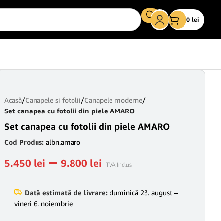
0
lei
Acasă
/
Canapele si fotolii
/
Canapele moderne
/
Set canapea cu fotolii din piele AMARO
Set canapea cu fotolii din piele AMARO
Cod Produs:
albn.amaro
–
5.450
lei
9.800
lei
TVA Inclus
Dată estimată de livrare:
duminică 23. august –
vineri 6. noiembrie