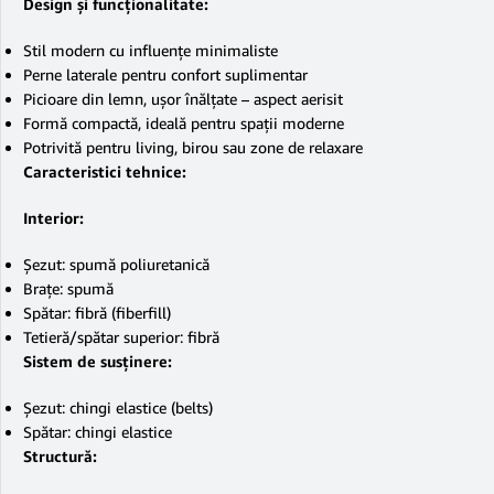
Design și funcționalitate:
Stil modern cu influențe minimaliste
Perne laterale pentru confort suplimentar
Picioare din lemn, ușor înălțate – aspect aerisit
Formă compactă, ideală pentru spații moderne
Potrivită pentru living, birou sau zone de relaxare
Caracteristici tehnice:
Interior:
Șezut: spumă poliuretanică
Brațe: spumă
Spătar: fibră (fiberfill)
Tetieră/spătar superior: fibră
Sistem de susținere:
Șezut: chingi elastice (belts)
Spătar: chingi elastice
Structură: