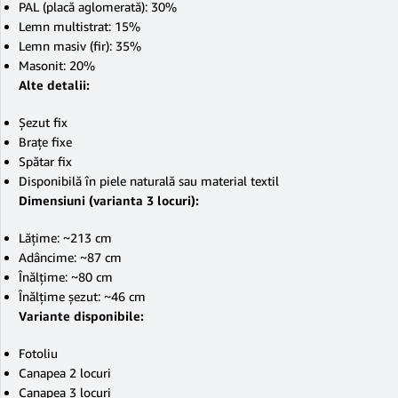
PAL (placă aglomerată): 30%
Lemn multistrat: 15%
Lemn masiv (fir): 35%
Masonit: 20%
Alte detalii:
Șezut fix
Brațe fixe
Spătar fix
Disponibilă în piele naturală sau material textil
Dimensiuni (varianta 3 locuri):
Lățime: ~213 cm
Adâncime: ~87 cm
Înălțime: ~80 cm
Înălțime șezut: ~46 cm
Variante disponibile:
Fotoliu
Canapea 2 locuri
Canapea 3 locuri