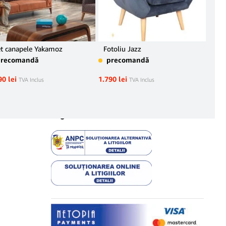
t canapele Yakamoz
Fotoliu Jazz
CA
precomandă
precomandă
pr
90
lei
1.790
lei
4.15
TVA Inclus
TVA Inclus
Legal