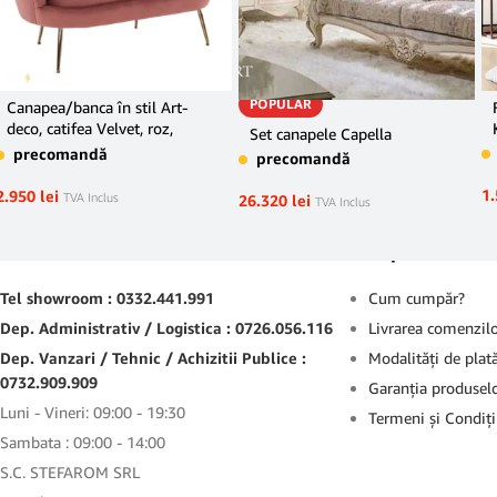
POPULAR
Canapea/banca în stil Art-
deco, catifea Velvet, roz,
Set canapele Capella
NOBLIN
precomandă
precomandă
1
2.950
lei
TVA Inclus
26.320
lei
TVA Inclus
Contact
Suport
Tel showroom : 0332.441.991
Cum cumpăr?
Dep. Administrativ / Logistica : 0726.056.116
Livrarea comenzil
Dep. Vanzari / Tehnic / Achizitii Publice :
Modalităţi de plat
0732.909.909
Garanţia produsel
Luni - Vineri: 09:00 - 19:30
Termeni şi Condiţi
Sambata : 09:00 - 14:00
S.C. STEFAROM SRL