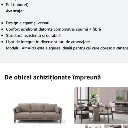
Puf (taburet)
Avantaje:
Design elegant și versatil
Confort echilibrat datorită combinației spumă + fibră
Structură rezistentă și durabilă
Ușor de integrat în diverse stiluri de amenajare
Modelul AMARO este alegerea ideală pentru cei care doresc o canapea m
De obicei achiziționate împreună