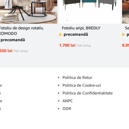
Fotoliu de design rotativ,
Fotoliu aripi, BREDLY
Se
KOMODO
precomandă
precomandă
1.700
lei
8.9
TVA Inclus
.550
lei
TVA Inclus
Info
Politica de Retur
or
Politica de Cookie-uri
ă
Politica de Confidentialitate
or
ANPC
i
ODR