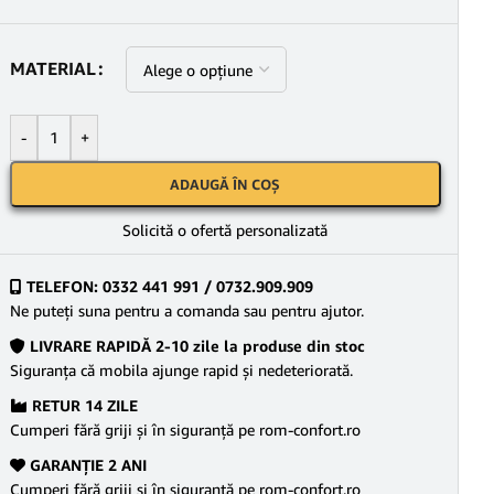
MATERIAL
-
+
ADAUGĂ ÎN COȘ
Solicită o ofertă personalizată
TELEFON: 0332 441 991 / 0732.909.909
Ne puteţi suna pentru a comanda sau pentru ajutor.
LIVRARE RAPIDĂ 2-10 zile la produse din stoc
Siguranţa că mobila ajunge rapid şi nedeteriorată.
RETUR 14 ZILE
Cumperi fără griji şi în siguranţă pe rom-confort.ro
GARANŢIE 2 ANI
Cumperi fără griji şi în siguranţă pe rom-confort.ro