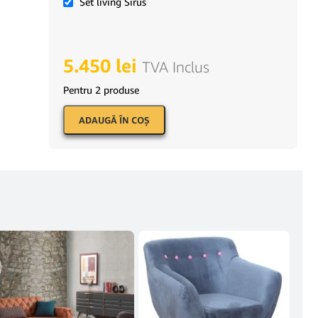
Set living Sirus
5.450
lei
TVA Inclus
Pentru 2 produse
ADAUGĂ ÎN COŞ