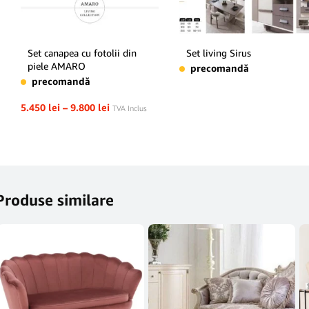
Set canapea cu fotolii din
Set living Sirus
piele AMARO
precomandă
precomandă
5.450
lei
–
9.800
lei
TVA Inclus
Produse similare