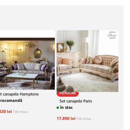
POPULAR
t canapele Hamptons
Fot
precomandă
pr
Set canapele Paris
în stoc
320
lei
1.75
TVA Inclus
17.890
lei
TVA Inclus