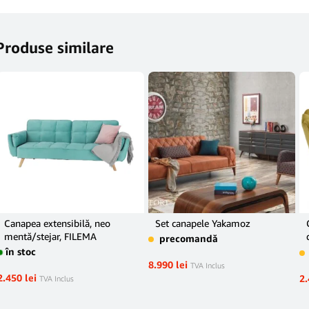
Produse similare
Canapea extensibilă, neo
Set canapele Yakamoz
mentă/stejar, FILEMA
precomandă
în stoc
8.990
lei
TVA Inclus
2.450
lei
2
TVA Inclus