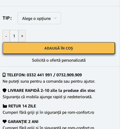
TIP
-
+
ADAUGĂ ÎN COȘ
Solicită o ofertă personalizată
TELEFON: 0332 441 991 / 0732.909.909
Ne puteţi suna pentru a comanda sau pentru ajutor.
LIVRARE RAPIDĂ 2-10 zile la produse din stoc
Siguranţa că mobila ajunge rapid şi nedeteriorată.
RETUR 14 ZILE
Cumperi fără griji şi în siguranţă pe rom-confort.ro
GARANŢIE 2 ANI
Cumperi fără griji şi în siguranţă pe rom-confort.ro