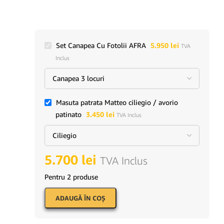
Set Canapea Cu Fotolii AFRA
5.950
lei
TVA
Inclus
Masuta patrata Matteo ciliegio / avorio
patinato
3.450
lei
TVA Inclus
5.700
lei
TVA Inclus
Pentru 2 produse
ADAUGĂ ÎN COŞ