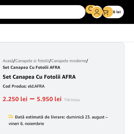
0
lei
Acasă
/
Canapele si fotolii
/
Canapele moderne
/
Set Canapea Cu Fotolii AFRA
Set Canapea Cu Fotolii AFRA
Cod Produs:
eld.AFRA
–
2.250
lei
5.950
lei
TVA Inclus
Dată estimată de livrare:
duminică 23. august –
vineri 6. noiembrie