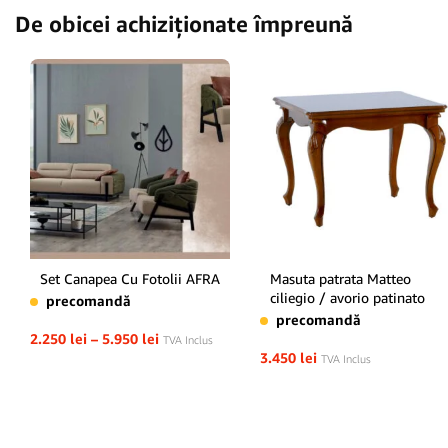
De obicei achiziționate împreună
Set Canapea Cu Fotolii AFRA
Masuta patrata Matteo
ciliegio / avorio patinato
precomandă
precomandă
2.250
lei
–
5.950
lei
TVA Inclus
3.450
lei
TVA Inclus