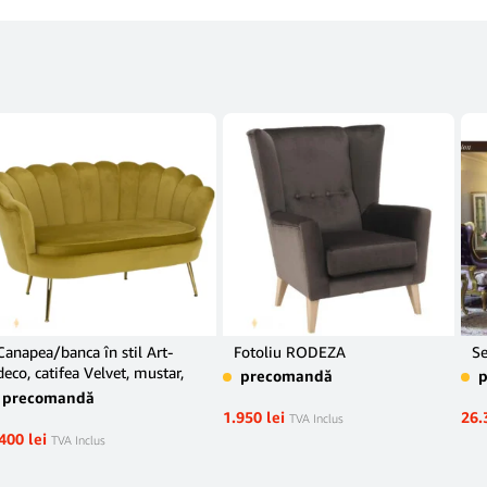
Canapea/banca în stil Art-
Fotoliu RODEZA
Se
deco, catifea Velvet, mustar,
precomandă
NOBLIN
precomandă
1.950
lei
26.
TVA Inclus
.400
lei
TVA Inclus