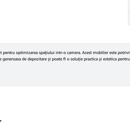
it pentru optimizarea spațiului intr-o camera. Acest mobilier este potriv
tate generoasa de depozitare și poate fi o soluție practica și estetica pentr