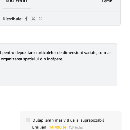
MATERIAL
Lemn
Distribuie:
it pentru depozitarea articolelor de dimensiuni variate, cum ar
u organizarea spațiului din încăpere.
Dulap lemn masiv 8 usi si suprapozabil
Emilian
14.490
lei
TVA Inclus