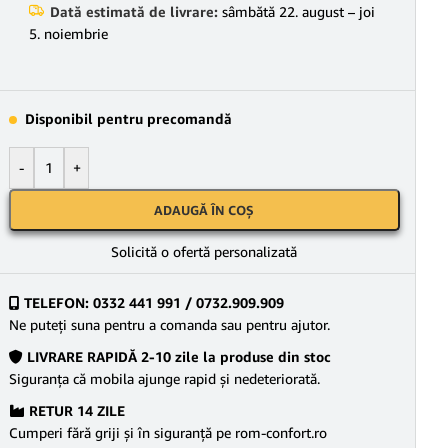
Dată estimată de livrare:
sâmbătă 22. august – joi
5. noiembrie
Disponibil pentru precomandă
-
+
ADAUGĂ ÎN COȘ
Solicită o ofertă personalizată
TELEFON: 0332 441 991 / 0732.909.909
Ne puteţi suna pentru a comanda sau pentru ajutor.
LIVRARE RAPIDĂ 2-10 zile la produse din stoc
Siguranţa că mobila ajunge rapid şi nedeteriorată.
RETUR 14 ZILE
Cumperi fără griji şi în siguranţă pe rom-confort.ro