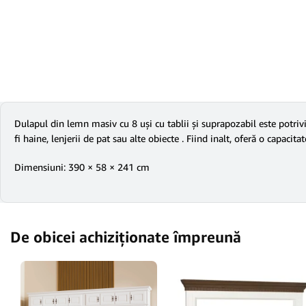
Dulapul din lemn masiv cu 8 uși cu tablii și suprapozabil este potriv
fi haine, lenjerii de pat sau alte obiecte . Fiind inalt, oferă o capaci
Dimensiuni: 390 × 58 × 241 cm
De obicei achiziționate împreună