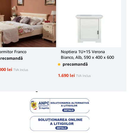
rmitor Franco
Noptiera 1U+1S Verona
Dor
Bianco, Alb, 590 x 400 x 600
precomandă
pr
mm.
precomandă
000
lei
32.7
TVA Inclus
1.690
lei
TVA Inclus
Legal