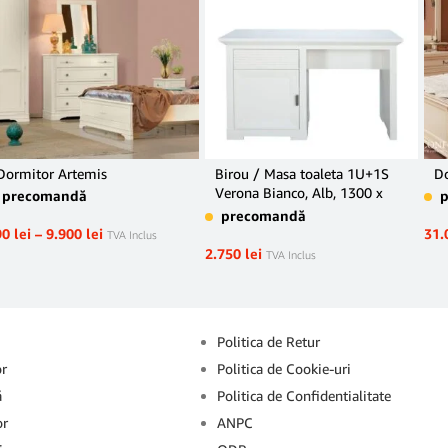
Dormitor Artemis
Birou / Masa toaleta 1U+1S
Do
Verona Bianco, Alb, 1300 x
precomandă
500 x 770 mm.
precomandă
90
lei
–
9.900
lei
31.
TVA Inclus
2.750
lei
TVA Inclus
Info
Politica de Retur
or
Politica de Cookie-uri
ă
Politica de Confidentialitate
or
ANPC