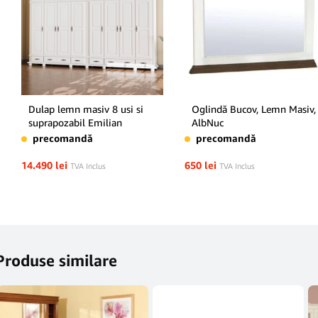
Dulap lemn masiv 8 usi si
Oglindă Bucov, Lemn Masiv,
suprapozabil Emilian
AlbNuc
precomandă
precomandă
14.490
lei
650
lei
TVA Inclus
TVA Inclus
Produse similare