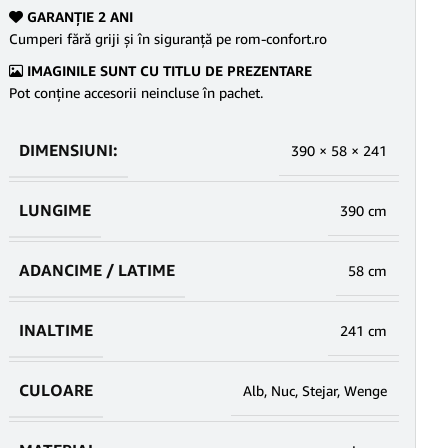
GARANŢIE 2 ANI
Cumperi fără griji şi în siguranţă pe rom-confort.ro
IMAGINILE SUNT CU TITLU DE PREZENTARE
Pot conține accesorii neincluse în pachet.
DIMENSIUNI:
390 × 58 × 241
LUNGIME
390 cm
ADANCIME / LATIME
58 cm
INALTIME
241 cm
CULOARE
Alb
,
Nuc
,
Stejar
,
Wenge