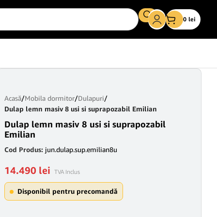
0
lei
Acasă
/
Mobila dormitor
/
Dulapuri
/
Dulap lemn masiv 8 usi si suprapozabil Emilian
Dulap lemn masiv 8 usi si suprapozabil
Emilian
Cod Produs:
jun.dulap.sup.emilian8u
14.490
lei
TVA Inclus
Disponibil pentru precomandă