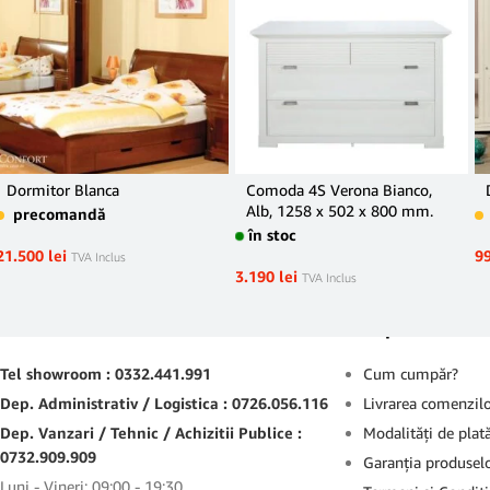
Dormitor Blanca
Comoda 4S Verona Bianco,
Alb, 1258 x 502 x 800 mm.
precomandă
în stoc
21.500
lei
9
TVA Inclus
3.190
lei
TVA Inclus
Contact
Suport
Tel showroom : 0332.441.991
Cum cumpăr?
Dep. Administrativ / Logistica : 0726.056.116
Livrarea comenzil
Dep. Vanzari / Tehnic / Achizitii Publice :
Modalităţi de plat
0732.909.909
Garanţia produsel
Luni - Vineri: 09:00 - 19:30