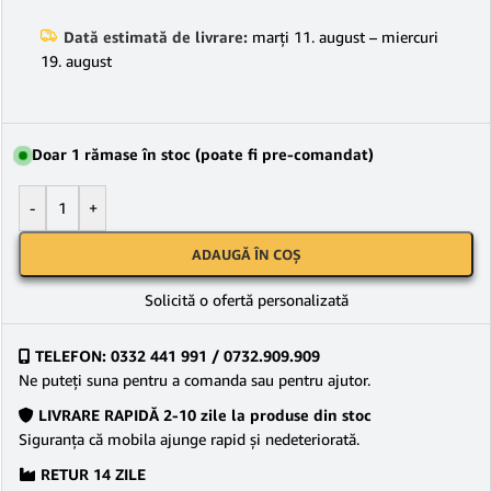
Dată estimată de livrare:
marți 11. august – miercuri
19. august
Doar 1 rămase în stoc (poate fi pre-comandat)
-
+
ADAUGĂ ÎN COȘ
Solicită o ofertă personalizată
TELEFON: 0332 441 991 / 0732.909.909
Ne puteţi suna pentru a comanda sau pentru ajutor.
LIVRARE RAPIDĂ 2-10 zile la produse din stoc
Siguranţa că mobila ajunge rapid şi nedeteriorată.
RETUR 14 ZILE