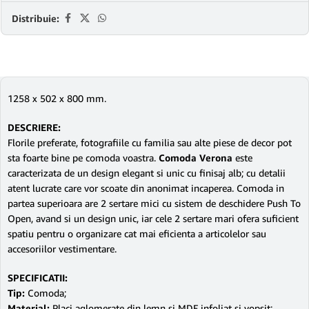
Distribuie:
1258 x 502 x 800 mm.
DESCRIERE:
Florile preferate, fotografiile cu familia sau alte piese de decor pot
sta foarte bine pe comoda voastra.
Comoda Verona
este
caracterizata de un design elegant si unic cu finisaj alb; cu detalii
atent lucrate care vor scoate din anonimat incaperea. Comoda in
partea superioara are 2 sertare mici cu sistem de deschidere Push To
Open, avand si un design unic, iar cele 2 sertare mari ofera suficient
spatiu pentru o organizare cat mai eficienta a articolelor sau
accesoriilor vestimentare.
SPECIFICATII:
Tip:
Comoda;
Material:
Placi aglomerate din lemn si MDF infoliat si vopsit;