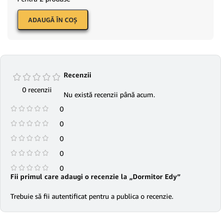
ADAUGĂ ÎN COŞ
Recenzii
0 recenzii
Nu există recenzii până acum.
0
0
0
0
0
Fii primul care adaugi o recenzie la „Dormitor Edy”
Trebuie să fii
autentificat
pentru a publica o recenzie.