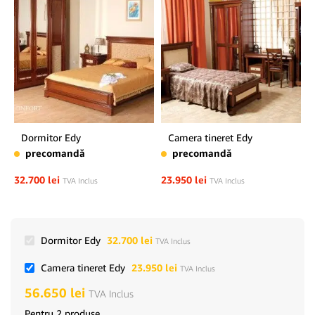
Dormitor Edy
Camera tineret Edy
precomandă
precomandă
32.700
lei
23.950
lei
TVA Inclus
TVA Inclus
Dormitor Edy
32.700
lei
TVA Inclus
Camera tineret Edy
23.950
lei
TVA Inclus
56.650
lei
TVA Inclus
Pentru 2 produse