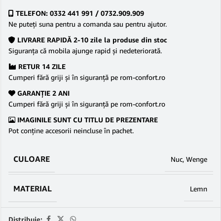
TELEFON: 0332 441 991 / 0732.909.909
Ne puteţi suna pentru a comanda sau pentru ajutor.
LIVRARE RAPIDĂ 2-10 zile la produse din stoc
Siguranţa că mobila ajunge rapid şi nedeteriorată.
RETUR 14 ZILE
Cumperi fără griji şi în siguranţă pe rom-confort.ro
GARANŢIE 2 ANI
Cumperi fără griji şi în siguranţă pe rom-confort.ro
IMAGINILE SUNT CU TITLU DE PREZENTARE
Pot conține accesorii neincluse în pachet.
CULOARE
Nuc
,
Wenge
MATERIAL
Lemn
Distribuie: