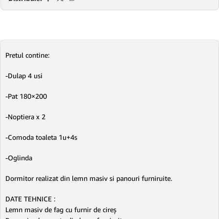
Pretul contine:
-Dulap 4 usi
-Pat 180×200
-Noptiera x 2
-Comoda toaleta 1u+4s
-Oglinda
Dormitor realizat din lemn masiv si panouri furniruite.
DATE TEHNICE :
Lemn masiv de fag cu furnir de cireș