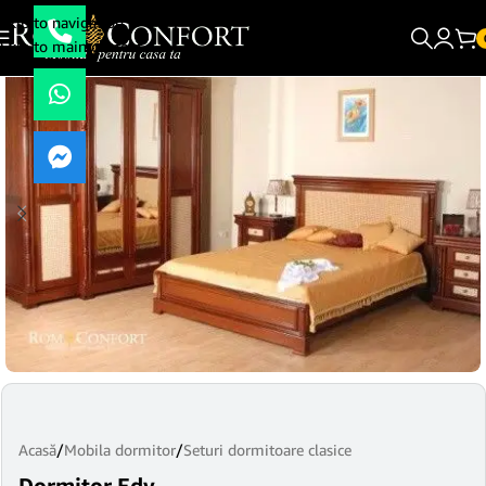
Skip to navigation
Skip to main content
Acasă
/
Mobila dormitor
/
Seturi dormitoare clasice
Dormitor Edy