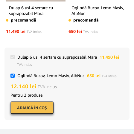
Dulap 6 usi 4 sertare cu
Oglindă Bucov, Lemn Masiv,
suprapozabil Mara
AlbNuc
precomandă
precomandă
11.490
lei
650
lei
TVA Inclus
TVA Inclus
Dulap 6 usi 4 sertare cu suprapozabil Mara
11.490
lei
TVA Inclus
Oglindă Bucov, Lemn Masiv, AlbNuc
650
lei
TVA Inclus
12.140
lei
TVA Inclus
Pentru 2 produse
ADAUGĂ ÎN COŞ