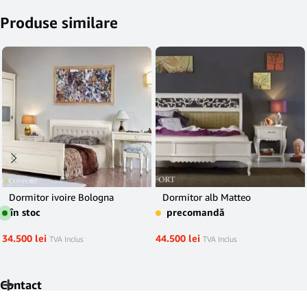
Produse similare
Dormitor ivoire Bologna
Dormitor alb Matteo
în stoc
precomandă
34.500
lei
44.500
lei
TVA Inclus
TVA Inclus
Contact