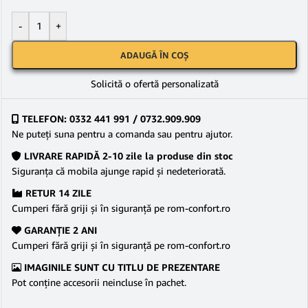
-
+
ADAUGĂ ÎN COȘ
Solicită o ofertă personalizată
TELEFON: 0332 441 991 / 0732.909.909
Ne puteţi suna pentru a comanda sau pentru ajutor.
LIVRARE RAPIDĂ 2-10 zile la produse din stoc
Siguranţa că mobila ajunge rapid şi nedeteriorată.
RETUR 14 ZILE
Cumperi fără griji şi în siguranţă pe rom-confort.ro
GARANŢIE 2 ANI
Cumperi fără griji şi în siguranţă pe rom-confort.ro
IMAGINILE SUNT CU TITLU DE PREZENTARE
Pot conține accesorii neincluse în pachet.