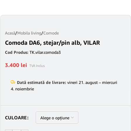
Acasă
/
Mobila living
/
Comode
Comoda DA6, stejar/pin alb, VILAR
Cod Produs:
TK.vilar.comoda3
3.400
lei
TVA Inclus
Dată estimată de livrare:
vineri 21. august – miercuri
4. noiembrie
CULOARE