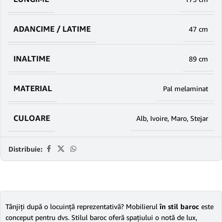
ADANCIME / LATIME
47 cm
INALTIME
89 cm
MATERIAL
Pal melaminat
CULOARE
Alb
,
Ivoire
,
Maro
,
Stejar
Distribuie:
Tânjiţi după o locuinţă reprezentativă? Mobilierul
în stil baroc
este
conceput pentru dvs. Stilul baroc oferă spaţiului o notă de lux,