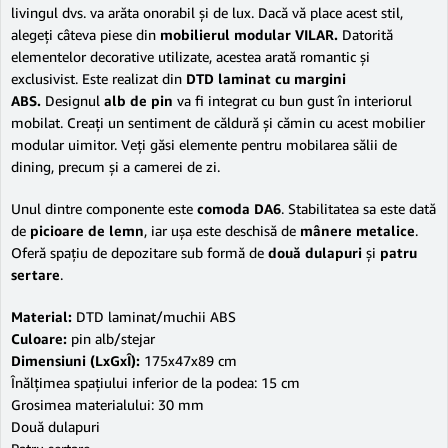
livingul dvs. va arăta onorabil şi de lux. Dacă vă place acest stil,
alegeţi câteva piese din
mobilierul modular VILAR.
Datorită
elementelor decorative utilizate, acestea arată romantic şi
exclusivist. Este realizat din
DTD laminat cu margini
ABS.
Designul
alb de pin
va fi integrat cu bun gust în interiorul
mobilat. Creaţi un sentiment de căldură şi cămin cu acest mobilier
modular uimitor. Veţi găsi elemente pentru mobilarea sălii de
dining, precum şi a camerei de zi.
Unul dintre componente este
comoda DA6
. Stabilitatea sa este dată
de
picioare de lemn
, iar uşa este deschisă de
mânere metalice
.
Oferă spaţiu de depozitare sub formă de
două dulapuri
şi
patru
sertare
.
Material:
DTD laminat/muchii ABS
Culoare:
pin alb/stejar
Dimensiuni (LxGxÎ):
175x47x89 cm
Înălţimea spaţiului inferior de la podea: 15 cm
Grosimea materialului: 30 mm
Două dulapuri