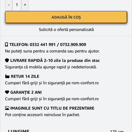
-
+
ADAUGĂ ÎN COȘ
Solicită o ofertă personalizată
TELEFON: 0332 441 991 / 0732.909.909
Ne puteţi suna pentru a comanda sau pentru ajutor.
LIVRARE RAPIDĂ 2-10 zile la produse din stoc
Siguranţa că mobila ajunge rapid şi nedeteriorată.
RETUR 14 ZILE
Cumperi fără griji şi în siguranţă pe rom-confort.ro
GARANŢIE 2 ANI
Cumperi fără griji şi în siguranţă pe rom-confort.ro
IMAGINILE SUNT CU TITLU DE PREZENTARE
Pot conține accesorii neincluse în pachet.
LUNGIME
175 cm