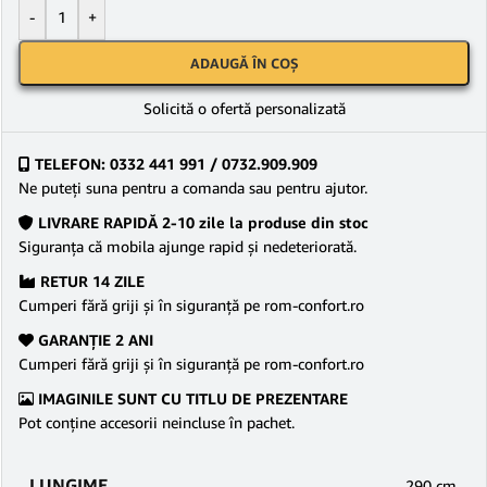
-
+
ADAUGĂ ÎN COȘ
Solicită o ofertă personalizată
TELEFON: 0332 441 991 / 0732.909.909
Ne puteţi suna pentru a comanda sau pentru ajutor.
LIVRARE RAPIDĂ 2-10 zile la produse din stoc
Siguranţa că mobila ajunge rapid şi nedeteriorată.
RETUR 14 ZILE
Cumperi fără griji şi în siguranţă pe rom-confort.ro
GARANŢIE 2 ANI
Cumperi fără griji şi în siguranţă pe rom-confort.ro
IMAGINILE SUNT CU TITLU DE PREZENTARE
Pot conține accesorii neincluse în pachet.
LUNGIME
290 cm