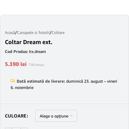
Acasă
/
Canapele si fotolii
/
Coltare
Coltar Dream ext.
Cod Produs:
lrx.dream
5.390
lei
TVA Inclus
Dată estimată de livrare:
duminică 23. august – vineri
6. noiembrie
CULOARE