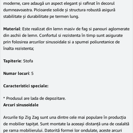
moderne, care adaugă un aspect elegant și rafinat în decorul
dumneavoastra. Picioarele solide și structura robustă asigură
stabilitate și durabilitate pe termen lung.
Material
: Este realizat din lemn masiv de fag si panouri aglomerate
din aschii de lemn. Confortul si rezistenta în timp sunt asigurate
prin folosirea arcurilor sinusoidale si a spumei poliuretanice de
înalta rezistenta;
Tapiterie
: Stofa
Numar locuri
: 5
Caracteristici speciale:
* Produsul are lada de depozitare.
Arcuri sinusoidale
Arcurile tip Zig Zag sunt una dintre cele mai populare în producția
de mobilier tapițat. Sunt montate la aceeași distanță una de cealaltă
pe rama mobilierului. Datorită formei lor ondulate, aceste arcuri