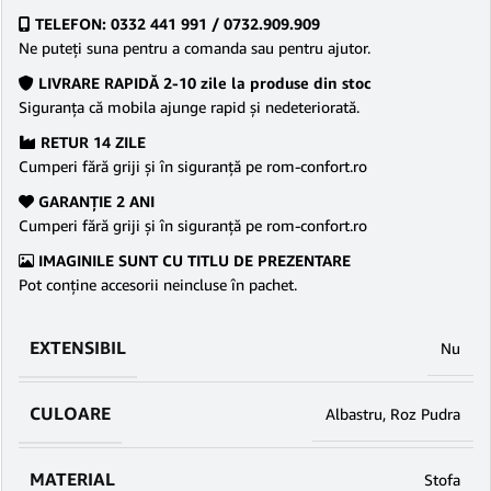
TELEFON: 0332 441 991 / 0732.909.909
Ne puteţi suna pentru a comanda sau pentru ajutor.
LIVRARE RAPIDĂ 2-10 zile la produse din stoc
Siguranţa că mobila ajunge rapid şi nedeteriorată.
RETUR 14 ZILE
Cumperi fără griji şi în siguranţă pe rom-confort.ro
GARANŢIE 2 ANI
Cumperi fără griji şi în siguranţă pe rom-confort.ro
IMAGINILE SUNT CU TITLU DE PREZENTARE
Pot conține accesorii neincluse în pachet.
EXTENSIBIL
Nu
CULOARE
Albastru
,
Roz Pudra
MATERIAL
Stofa