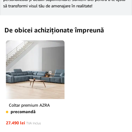
să transformi visul tău de amenajare în realitate!
De obicei achiziționate împreună
Coltar premium AZRA
precomandă
27.490
lei
TVA Inclus