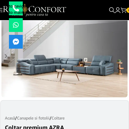
Skip to navigation
Skip to main content
Acasă
/
Canapele si fotolii
/
Coltare
Coltar premium AZRA