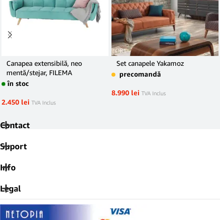
Canapea extensibilă, neo
Set canapele Yakamoz
mentă/stejar, FILEMA
precomandă
în stoc
8.990
lei
TVA Inclus
2.450
lei
TVA Inclus
Contact
Suport
Info
Legal