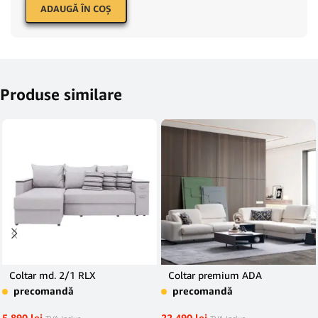
ADAUGĂ ÎN COŞ
Produse similare
Coltar md. 2/1 RLX
Coltar premium ADA
precomandă
precomandă
5.890
lei
22.490
lei