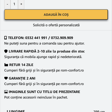
-
+
ADAUGĂ ÎN COȘ
Solicită o ofertă personalizată
TELEFON: 0332 441 991 / 0732.909.909
Ne puteţi suna pentru a comanda sau pentru ajutor.
LIVRARE RAPIDĂ 2-10 zile la produse din stoc
Siguranţa că mobila ajunge rapid şi nedeteriorată.
RETUR 14 ZILE
Cumperi fără griji şi în siguranţă pe rom-confort.ro
GARANŢIE 2 ANI
Cumperi fără griji şi în siguranţă pe rom-confort.ro
IMAGINILE SUNT CU TITLU DE PREZENTARE
Pot conține accesorii neincluse în pachet.
LUNGIME
299 cm