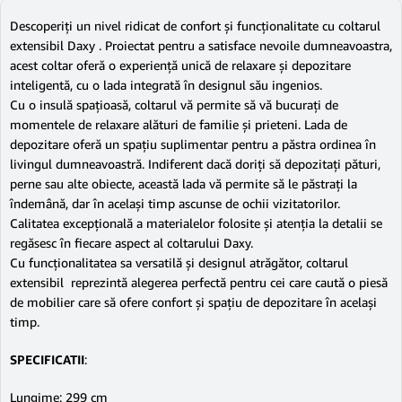
Descoperiți un nivel ridicat de confort și funcționalitate cu coltarul
extensibil Daxy . Proiectat pentru a satisface nevoile dumneavoastra,
acest coltar oferă o experiență unică de relaxare și depozitare
inteligentă, cu o lada integrată în designul său ingenios.
Cu o insulă spațioasă, coltarul vă permite să vă bucurați de
momentele de relaxare alături de familie și prieteni. Lada de
depozitare oferă un spațiu suplimentar pentru a păstra ordinea în
livingul dumneavoastră. Indiferent dacă doriți să depozitați pături,
perne sau alte obiecte, această lada vă permite să le păstrați la
îndemână, dar în același timp ascunse de ochii vizitatorilor.
Calitatea excepțională a materialelor folosite și atenția la detalii se
regăsesc în fiecare aspect al coltarului Daxy.
Cu funcționalitatea sa versatilă și designul atrăgător, coltarul
extensibil reprezintă alegerea perfectă pentru cei care caută o piesă
de mobilier care să ofere confort și spațiu de depozitare în același
timp.
SPECIFICATII
:
Lungime: 299 cm