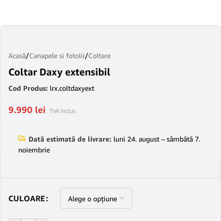
Acasă
/
Canapele si fotolii
/
Coltare
Coltar Daxy extensibil
Cod Produs:
lrx.coltdaxyext
9.990
lei
TVA Inclus
Dată estimată de livrare:
luni 24. august – sâmbătă 7.
noiembrie
CULOARE