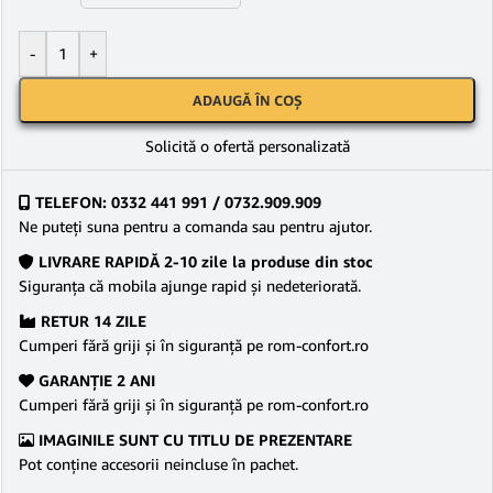
-
+
ADAUGĂ ÎN COȘ
Solicită o ofertă personalizată
TELEFON: 0332 441 991 / 0732.909.909
Ne puteţi suna pentru a comanda sau pentru ajutor.
LIVRARE RAPIDĂ 2-10 zile la produse din stoc
Siguranţa că mobila ajunge rapid şi nedeteriorată.
RETUR 14 ZILE
Cumperi fără griji şi în siguranţă pe rom-confort.ro
GARANŢIE 2 ANI
Cumperi fără griji şi în siguranţă pe rom-confort.ro
IMAGINILE SUNT CU TITLU DE PREZENTARE
Pot conține accesorii neincluse în pachet.