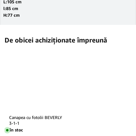
L:105 cm
l:85 cm
H:77 cm
De obicei achiziționate împreună
Canapea cu fotolii BEVERLY
3-1-1
în stoc