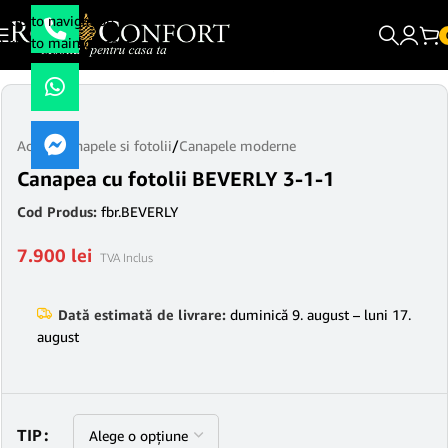
Skip to navigation
Skip to main content
Acasă
/
Canapele si fotolii
/
Canapele moderne
Canapea cu fotolii BEVERLY 3-1-1
Cod Produs:
fbr.BEVERLY
7.900
lei
TVA Inclus
Dată estimată de livrare:
duminică 9. august – luni 17.
august
TIP