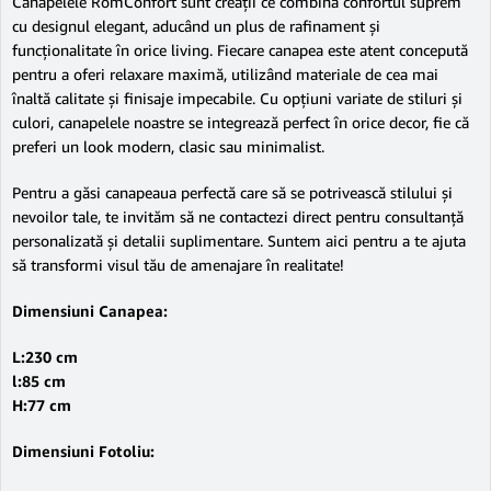
Canapelele RomConfort sunt creații ce combină confortul suprem
cu designul elegant, aducând un plus de rafinament și
funcționalitate în orice living. Fiecare canapea este atent concepută
pentru a oferi relaxare maximă, utilizând materiale de cea mai
înaltă calitate și finisaje impecabile. Cu opțiuni variate de stiluri și
culori, canapelele noastre se integrează perfect în orice decor, fie că
preferi un look modern, clasic sau minimalist.
Pentru a găsi canapeaua perfectă care să se potrivească stilului și
nevoilor tale, te invităm să ne contactezi direct pentru consultanță
personalizată și detalii suplimentare. Suntem aici pentru a te ajuta
să transformi visul tău de amenajare în realitate!
Dimensiuni Canapea:
L:230 cm
l:85 cm
H:77 cm
Dimensiuni Fotoliu: