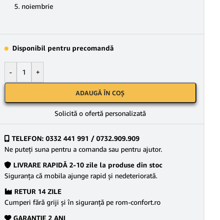
5. noiembrie
Disponibil pentru precomandă
-
+
ADAUGĂ ÎN COȘ
Solicită o ofertă personalizată
TELEFON: 0332 441 991 / 0732.909.909
Ne puteţi suna pentru a comanda sau pentru ajutor.
LIVRARE RAPIDĂ 2-10 zile la produse din stoc
Siguranţa că mobila ajunge rapid şi nedeteriorată.
RETUR 14 ZILE
Cumperi fără griji şi în siguranţă pe rom-confort.ro
GARANŢIE 2 ANI