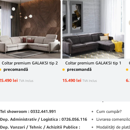
Coltar premium GALAKSI tip 2
Coltar premium GALAKSI tip 1
precomandă
precomandă
25.490
lei
15.490
lei
6
TVA Inclus
TVA Inclus
Contact
Suport
Tel showroom : 0332.441.991
Cum cumpăr?
Dep. Administrativ / Logistica : 0726.056.116
Livrarea comenzil
Dep. Vanzari / Tehnic / Achizitii Publice :
Modalităţi de plat