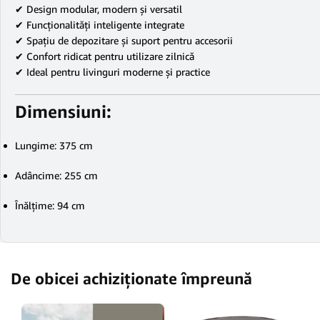
✔ Design modular, modern și versatil
✔ Funcționalități inteligente integrate
✔ Spațiu de depozitare și suport pentru accesorii
✔ Confort ridicat pentru utilizare zilnică
✔ Ideal pentru livinguri moderne și practice
Dimensiuni:
Lungime: 375 cm
Adâncime: 255 cm
Înălțime: 94 cm
De obicei achiziționate împreună