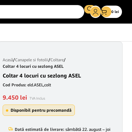
0
lei
Acasă
/
Canapele si fotolii
/
Coltare
/
Coltar 4 locuri cu sezlong ASEL
Coltar 4 locuri cu sezlong ASEL
Cod Produs:
eld.ASEL,colt
9.450
lei
TVA Inclus
Disponibil pentru precomandă
Dată estimată de livrare:
sâmbătă 22. august – joi