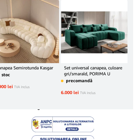
anapea Semirotunda Kasgar
Set universal canapea, culoare
Col
gri/smarald, PORIMA U
n stoc
pr
precomandă
900
lei
6.45
TVA Inclus
6.000
lei
TVA Inclus
Legal