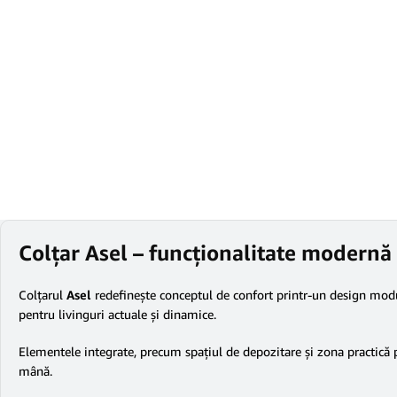
Colțar Asel – funcționalitate modernă 
Colțarul
Asel
redefinește conceptul de confort printr-un design modul
pentru livinguri actuale și dinamice.
Elementele integrate, precum spațiul de depozitare și zona practică p
mână.