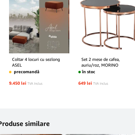
Coltar 4 locuri cu sezlong
Set 2 mese de cafea,
ASEL
auriu/roz, MORINO
precomandă
în stoc
9.450
lei
649
lei
TVA Inclus
TVA Inclus
Produse similare