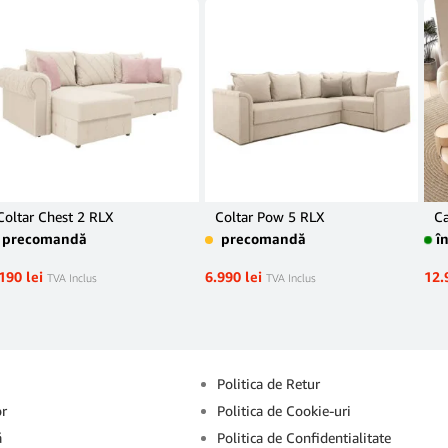
Coltar Chest 2 RLX
Coltar Pow 5 RLX
C
precomandă
precomandă
î
.190
lei
6.990
lei
12.
TVA Inclus
TVA Inclus
Info
Politica de Retur
or
Politica de Cookie-uri
ă
Politica de Confidentialitate