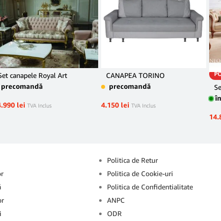
P
Set canapele Royal Art
CANAPEA TORINO
precomandă
precomandă
Se
î
4.990
lei
4.150
lei
TVA Inclus
TVA Inclus
14.
Info
Politica de Retur
or
Politica de Cookie-uri
ă
Politica de Confidentialitate
or
ANPC
i
ODR