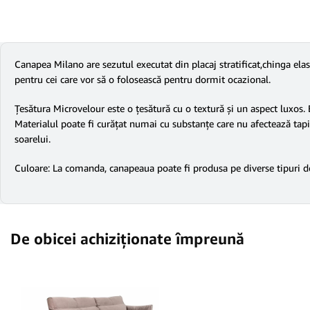
Canapea Milano are sezutul executat din placaj stratificat,chinga ela
pentru cei care vor să o folosească pentru dormit ocazional.
Țesătura Microvelour este o țesătură cu o textură și un aspect luxos.
Materialul poate fi curățat numai cu substanțe care nu afectează tapiț
soarelui.
Culoare: La comanda, canapeaua poate fi produsa pe diverse tipuri de 
De obicei achiziționate împreună