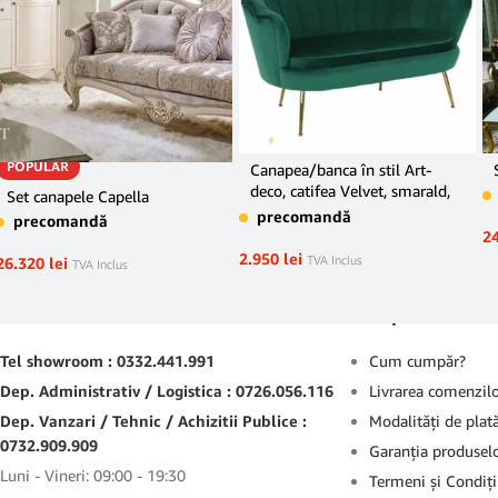
POPULAR
Canapea/banca în stil Art-
deco, catifea Velvet, smarald,
Set canapele Capella
NOBLIN
precomandă
precomandă
2
2.950
lei
TVA Inclus
26.320
lei
TVA Inclus
Contact
Suport
Tel showroom : 0332.441.991
Cum cumpăr?
Dep. Administrativ / Logistica : 0726.056.116
Livrarea comenzil
Dep. Vanzari / Tehnic / Achizitii Publice :
Modalităţi de plat
0732.909.909
Garanţia produsel
Luni - Vineri: 09:00 - 19:30
Termeni şi Condiţi