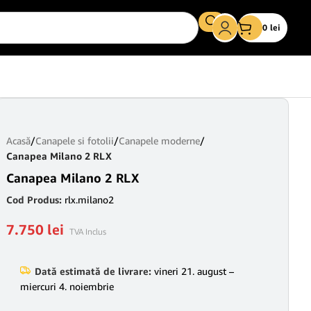
0
lei
Acasă
/
Canapele si fotolii
/
Canapele moderne
/
Canapea Milano 2 RLX
Canapea Milano 2 RLX
Cod Produs:
rlx.milano2
7.750
lei
TVA Inclus
Dată estimată de livrare:
vineri 21. august –
miercuri 4. noiembrie