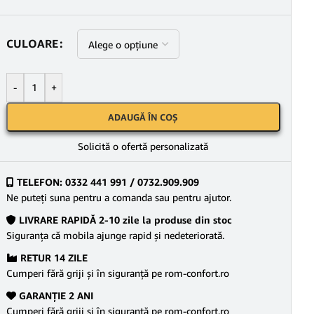
CULOARE
-
+
ADAUGĂ ÎN COȘ
Solicită o ofertă personalizată
TELEFON: 0332 441 991 / 0732.909.909
Ne puteţi suna pentru a comanda sau pentru ajutor.
LIVRARE RAPIDĂ 2-10 zile la produse din stoc
Siguranţa că mobila ajunge rapid şi nedeteriorată.
RETUR 14 ZILE
Cumperi fără griji şi în siguranţă pe rom-confort.ro
GARANŢIE 2 ANI
Cumperi fără griji şi în siguranţă pe rom-confort.ro