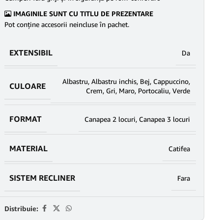
IMAGINILE SUNT CU TITLU DE PREZENTARE
Pot conține accesorii neincluse în pachet.
EXTENSIBIL
Da
Albastru
,
Albastru inchis
,
Bej
,
Cappuccino
,
CULOARE
Crem
,
Gri
,
Maro
,
Portocaliu
,
Verde
FORMAT
Canapea 2 locuri
,
Canapea 3 locuri
MATERIAL
Catifea
SISTEM RECLINER
Fara
Distribuie: