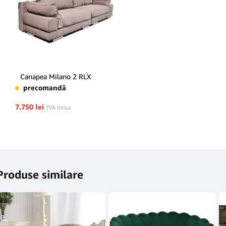
Canapea Milano 2 RLX
precomandă
7.750
lei
TVA Inclus
Produse similare