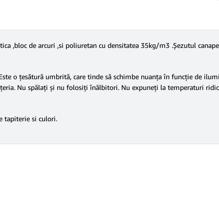
stica ,bloc de arcuri ,si poliuretan cu densitatea 35kg/m3 .Șezutul canap
 Este o țesătură umbrită, care tinde să schimbe nuanța în funcție de ilum
eria. Nu spălați și nu folosiți înălbitori. Nu expuneți la temperaturi rid
tapiterie si culori.