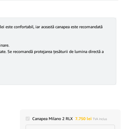
elei este confortabil, iar această canapea este recomandată
inare.
icate. Se recomandă protejarea țesăturii de lumina directă a
Canapea Milano 2 RLX
7.750
lei
TVA Inclus