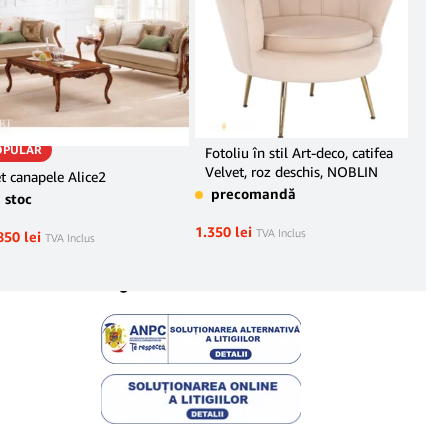
OPULAR
Fotoliu în stil Art-deco, catifea
Can
Velvet, roz deschis, NOBLIN
deco
t canapele Alice2
NO
precomandă
pr
n stoc
1.350
lei
2.40
TVA Inclus
850
lei
TVA Inclus
Legal