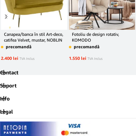
Canapea/banca în stil Art-deco,
Fotoliu de design rotativ,
catifea Velvet, mustar, NOBLIN
KOMODO
precomandă
precomandă
2.400
lei
1.550
lei
TVA Inclus
TVA Inclus
Contact
Suport
Info
Legal