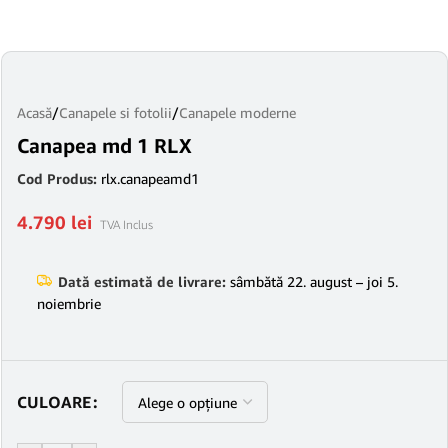
Acasă
/
Canapele si fotolii
/
Canapele moderne
Canapea md 1 RLX
Cod Produs:
rlx.canapeamd1
4.790
lei
TVA Inclus
Dată estimată de livrare:
sâmbătă 22. august – joi 5.
noiembrie
CULOARE