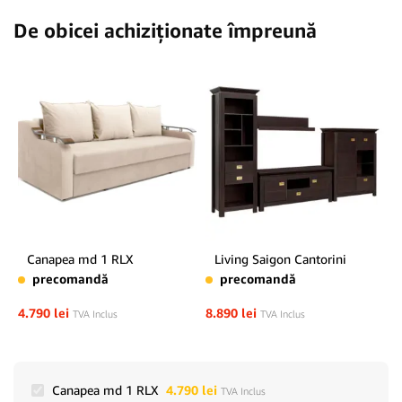
De obicei achiziționate împreună
Canapea md 1 RLX
Living Saigon Cantorini
precomandă
precomandă
4.790
lei
8.890
lei
TVA Inclus
TVA Inclus
Canapea md 1 RLX
4.790
lei
TVA Inclus