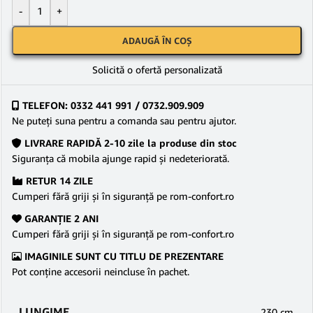
-
+
ADAUGĂ ÎN COȘ
Solicită o ofertă personalizată
TELEFON: 0332 441 991 / 0732.909.909
Ne puteţi suna pentru a comanda sau pentru ajutor.
LIVRARE RAPIDĂ 2-10 zile la produse din stoc
Siguranţa că mobila ajunge rapid şi nedeteriorată.
RETUR 14 ZILE
Cumperi fără griji şi în siguranţă pe rom-confort.ro
GARANŢIE 2 ANI
Cumperi fără griji şi în siguranţă pe rom-confort.ro
IMAGINILE SUNT CU TITLU DE PREZENTARE
Pot conține accesorii neincluse în pachet.
LUNGIME
230 cm