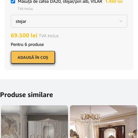
Măsuţă de cafea DA20, stejar/pin alb, VILAR
1.450
lei
TVA Inclus
69.500
lei
TVA Inclus
Pentru 6 produse
ADAUGĂ ÎN COŞ
Produse similare