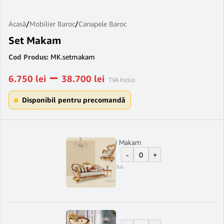
Acasă
/
Mobilier Baroc
/
Canapele Baroc
Set Makam
Cod Produs:
MK.setmakam
–
6.750
lei
38.700
lei
TVA Inclus
Disponibil pentru precomandă
Canapea 3 locuri Makam
-
+
15.200
lei
TVA Inclus
Fotoliu Makam