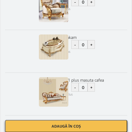
-
+
7.400
lei
TVA Inclus
Masuta cafea Makam
-
+
6.750
lei
TVA Inclus
Set Makam 3-1-1 plus masuta cafea
-
+
38.700
lei
TVA Inclus
ADAUGĂ ÎN COȘ