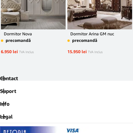
Dormitor Nova
Dormitor Arina GM nuc
precomandă
precomandă
6.950
lei
15.950
lei
TVA Inclus
TVA Inclus
Contact
Suport
Info
Legal