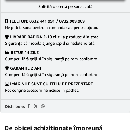
Solicită o ofertă personalizată
TELEFON: 0332 441 991 / 0732.909.909
Ne puteţi suna pentru a comanda sau pentru ajutor.
LIVRARE RAPIDĂ 2-10 zile la produse din stoc
Siguranţa că mobila ajunge rapid şi nedeteriorată.
RETUR 14 ZILE
Cumperi fără griji şi în siguranţă pe rom-confort.ro
GARANŢIE 2 ANI
Cumperi fără griji şi în siguranţă pe rom-confort.ro
IMAGINILE SUNT CU TITLU DE PREZENTARE
Pot conține accesorii neincluse în pachet.
Distribuie:
De obicei achiziționate împreună