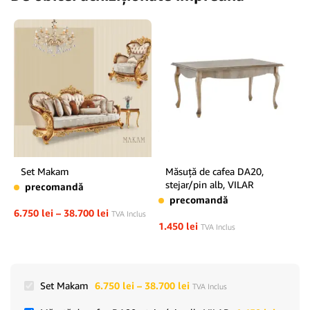
Set Makam
Măsuţă de cafea DA20,
stejar/pin alb, VILAR
precomandă
precomandă
6.750
lei
–
38.700
lei
TVA Inclus
1.450
lei
TVA Inclus
Set Makam
6.750
lei
–
38.700
lei
TVA Inclus