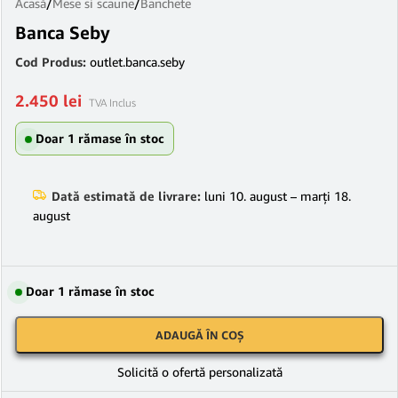
Acasă
/
Mese si scaune
/
Banchete
Banca Seby
Cod Produs:
outlet.banca.seby
2.450
lei
TVA Inclus
Doar 1 rămase în stoc
Dată estimată de livrare:
luni 10. august – marți 18.
august
Doar 1 rămase în stoc
ADAUGĂ ÎN COȘ
Solicită o ofertă personalizată