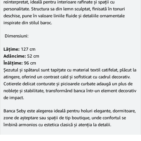
reinterpretat, ideală pentru interioare rafinate și spații cu
personalitate. Structura sa din lemn sculptat, finisată în tonuri
deschise, pune în valoare liniile fluide și detaliile ornamentale
inspirate din stilul baroc.
Dimensiuni:
Lățime:
127 cm
Adâncime:
52 cm
Înălțime:
96 cm
Șezutul și spătarul sunt tapițate cu material textil catifelat, plăcut la
atingere, oferind un contrast cald și sofisticat cu cadrul decorativ.
Cotierele delicat conturate și picioarele curbate adaugă un plus de
noblețe și stabilitate, transformând banca într-un element decorativ
de impact.
Banca Seby este alegerea ideală pentru holuri elegante, dormitoare,
zone de așteptare sau spații de tip boutique, unde confortul se
îmbină armonios cu estetica clasică și atenția la detalii.