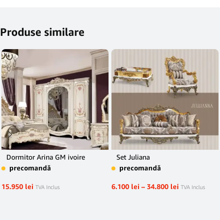
Produse similare
Dormitor Arina GM ivoire
Set Juliana
precomandă
precomandă
15.950
lei
6.100
lei
–
34.800
lei
TVA Inclus
TVA Inclus