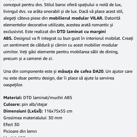
conceput pentru dvs. Stilul baroc oferă spaţiului o notă de lux,
livingul dvs. va arăta onorabil şi de lux. Dacă vă place acest stil,
alegeţi câteva piese din
mobilierul modular VILAR.
Datorită
elementelor decorative utilizate, acestea arată romantic şi
exclusivist. Este realizat din
DTD laminat cu margini
ABS.
Designul
va fi integrat cu bun gust în interiorul mobilat. Creaţi
un sentiment de căldură şi cămin cu acest mobilier modular
uimitor. Veţi găsi elemente pentru mobilarea sălii de dining,
precum şi a camerei de zi.
Una din componente este şi
măsuţa de cafea DA20
. Un ajutor care
nu este doar pentru design, dar îi place să ajute la servirea
oaspeţilor.
Material:
DTD laminat/muchii ABS
Culoare:
pin alb/stejar
Dimensiuni (LxGxÎ):
116x75x55 cm
Grosimea materialului: 30 mm
Efect 3D
Picioare din lemn