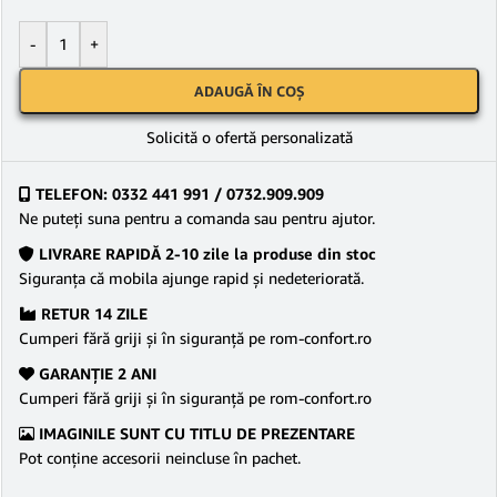
-
+
ADAUGĂ ÎN COȘ
Solicită o ofertă personalizată
TELEFON: 0332 441 991 / 0732.909.909
Ne puteţi suna pentru a comanda sau pentru ajutor.
LIVRARE RAPIDĂ 2-10 zile la produse din stoc
Siguranţa că mobila ajunge rapid şi nedeteriorată.
RETUR 14 ZILE
Cumperi fără griji şi în siguranţă pe rom-confort.ro
GARANŢIE 2 ANI
Cumperi fără griji şi în siguranţă pe rom-confort.ro
IMAGINILE SUNT CU TITLU DE PREZENTARE
Pot conține accesorii neincluse în pachet.