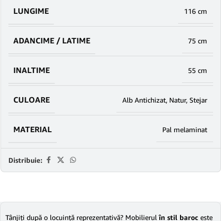
LUNGIME
116 cm
ADANCIME / LATIME
75 cm
INALTIME
55 cm
CULOARE
Alb Antichizat
,
Natur
,
Stejar
MATERIAL
Pal melaminat
Distribuie:
Tânjiţi după o locuinţă reprezentativă? Mobilierul
în stil baroc
este