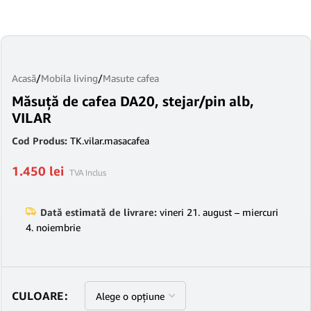
Acasă
/
Mobila living
/
Masute cafea
Măsuţă de cafea DA20, stejar/pin alb,
VILAR
Cod Produs:
TK.vilar.masacafea
1.450
lei
TVA Inclus
Dată estimată de livrare:
vineri 21. august – miercuri
4. noiembrie
CULOARE