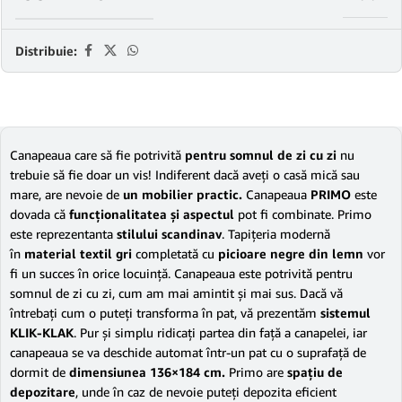
Distribuie:
Canapeaua care să fie potrivită
pentru somnul de zi cu zi
nu
trebuie să fie doar un vis! Indiferent dacă aveţi o casă mică sau
mare, are nevoie de
un mobilier practic.
Canapeaua
PRIMO
este
dovada că
funcţionalitatea şi aspectul
pot fi combinate. Primo
este reprezentanta
stilului scandinav
. Tapiţeria modernă
în
material textil gri
completată cu
picioare negre din lemn
vor
fi un succes în orice locuinţă. Canapeaua este potrivită pentru
somnul de zi cu zi, cum am mai amintit şi mai sus. Dacă vă
întrebaţi cum o puteţi transforma în pat, vă prezentăm
sistemul
KLIK-KLAK
. Pur şi simplu ridicaţi partea din faţă a canapelei, iar
canapeaua se va deschide automat într-un pat cu o suprafaţă de
dormit de
dimensiunea 136×184 cm.
Primo are
spaţiu de
depozitare
, unde în caz de nevoie puteţi depozita eficient