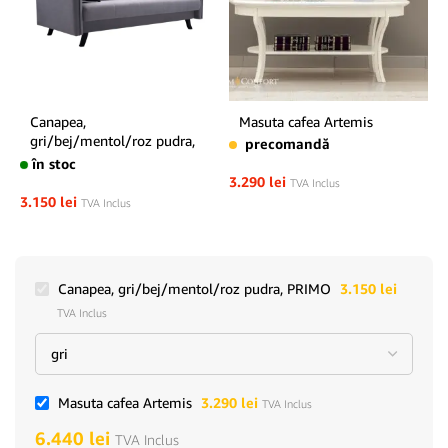
Canapea,
Masuta cafea Artemis
gri/bej/mentol/roz pudra,
precomandă
PRIMO
în stoc
3.290
lei
TVA Inclus
3.150
lei
TVA Inclus
Canapea, gri/bej/mentol/roz pudra, PRIMO
3.150
lei
TVA Inclus
Masuta cafea Artemis
3.290
lei
TVA Inclus
6.440
lei
TVA Inclus