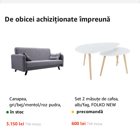
De obicei achiziționate împreună
Canapea,
Set 2 măsuţe de cafea,
gri/bej/mentol/roz pudra,
alb/fag, FOLKO NEW
PRIMO
precomandă
în stoc
600
lei
3.150
lei
TVA Inclus
TVA Inclus