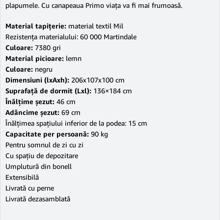
plapumele. Cu canapeaua Primo viaţa va fi mai frumoasă.
Material tapiţerie:
material textil Mil
Rezistenţa materialului: 60 000 Martindale
Culoare:
7380 gri
Material picioare:
lemn
Culoare:
negru
Dimensiuni (lxAxh):
206x107x100 cm
Suprafaţă de dormit (Lxl):
136×184 cm
Înălţime şezut:
46 cm
Adâncime şezut:
69 cm
Înălţimea spaţiului inferior de la podea: 15 cm
Capacitate per persoană:
90 kg
Pentru somnul de zi cu zi
Cu spaţiu de depozitare
Umplutură din bonell
Extensibilă
Livrată cu perne
Livrată dezasamblată