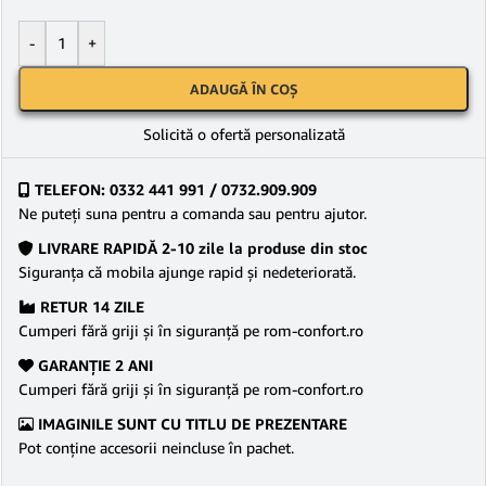
-
+
ADAUGĂ ÎN COȘ
Solicită o ofertă personalizată
TELEFON: 0332 441 991 / 0732.909.909
Ne puteţi suna pentru a comanda sau pentru ajutor.
LIVRARE RAPIDĂ 2-10 zile la produse din stoc
Siguranţa că mobila ajunge rapid şi nedeteriorată.
RETUR 14 ZILE
Cumperi fără griji şi în siguranţă pe rom-confort.ro
GARANŢIE 2 ANI
Cumperi fără griji şi în siguranţă pe rom-confort.ro
IMAGINILE SUNT CU TITLU DE PREZENTARE
Pot conține accesorii neincluse în pachet.