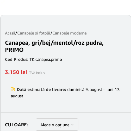
Acasă
/
Canapele si fotolii
/
Canapele moderne
Canapea, gri/bej/mentol/roz pudra,
PRIMO
Cod Produs:
TK.canapea.primo
3.150
lei
TVA Inclus
Dată estimată de livrare:
duminică 9. august – luni 17.
august
CULOARE