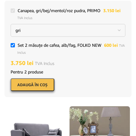
Canapea, gri/bej/mentol/roz pudra, PRIMO
3.150
lei
TVA Inclus
Set 2 măsuţe de cafea, alb/fag, FOLKO NEW
600
lei
TVA
Inclus
3.750
lei
TVA Inclus
Pentru 2 produse
ADAUGĂ ÎN COŞ