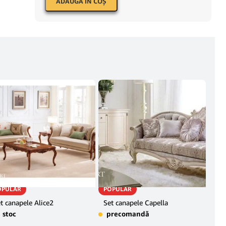
ADAUGĂ ÎN COŞ
OPULAR
POPULAR
Can
deco
t canapele Alice2
Set canapele Capella
NO
pr
n stoc
precomandă