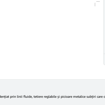
iat prin linii fluide, tetiere reglabile și picioare metalice subțiri care 