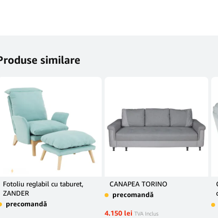
Produse similare
Fotoliu reglabil cu taburet,
CANAPEA TORINO
ZANDER
precomandă
precomandă
4.150
lei
TVA Inclus