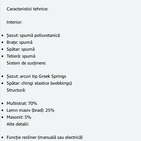
Caracteristici tehnice:
Interior:
Șezut: spumă poliuretanică
Brațe: spumă
Spătar: spumă
Tetieră: spumă
Sistem de susținere:
Șezut: arcuri tip Greek Springs
Spătar: chingi elastice (webbings)
Structură:
Multistrat: 70%
Lemn masiv (brad): 25%
Masonit: 5%
Alte detalii:
Funcție recliner (manuală sau electrică)