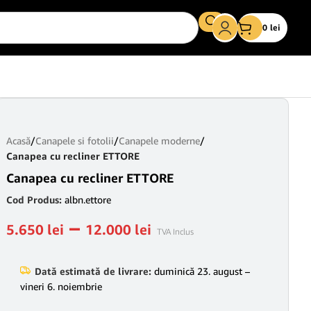
0
lei
Acasă
/
Canapele si fotolii
/
Canapele moderne
/
Canapea cu recliner ETTORE
Canapea cu recliner ETTORE
Cod Produs:
albn.ettore
–
5.650
lei
12.000
lei
TVA Inclus
Dată estimată de livrare:
duminică 23. august –
vineri 6. noiembrie