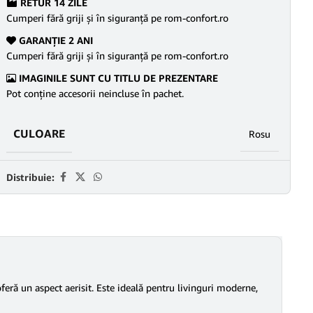
RETUR 14 ZILE
Cumperi fără griji şi în siguranţă pe rom-confort.ro
GARANŢIE 2 ANI
Cumperi fără griji şi în siguranţă pe rom-confort.ro
IMAGINILE SUNT CU TITLU DE PREZENTARE
Pot conține accesorii neincluse în pachet.
CULOARE
Rosu
Distribuie:
oferă un aspect aerisit. Este ideală pentru livinguri moderne,