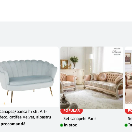
POPULAR
P
Canapea/banca în stil Art-
deco, catifea Velvet, albastru
Set canapele Paris
Se
deschis, NOBLIN
precomandă
în stoc
î