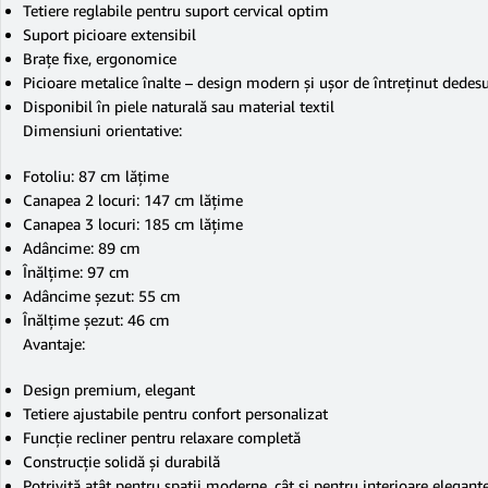
Tetiere reglabile pentru suport cervical optim
Suport picioare extensibil
Brațe fixe, ergonomice
Picioare metalice înalte – design modern și ușor de întreținut dedes
Disponibil în piele naturală sau material textil
Dimensiuni orientative:
Fotoliu: 87 cm lățime
Canapea 2 locuri: 147 cm lățime
Canapea 3 locuri: 185 cm lățime
Adâncime: 89 cm
Înălțime: 97 cm
Adâncime șezut: 55 cm
Înălțime șezut: 46 cm
Avantaje:
Design premium, elegant
Tetiere ajustabile pentru confort personalizat
Funcție recliner pentru relaxare completă
Construcție solidă și durabilă
Potrivită atât pentru spații moderne, cât și pentru interioare elegant